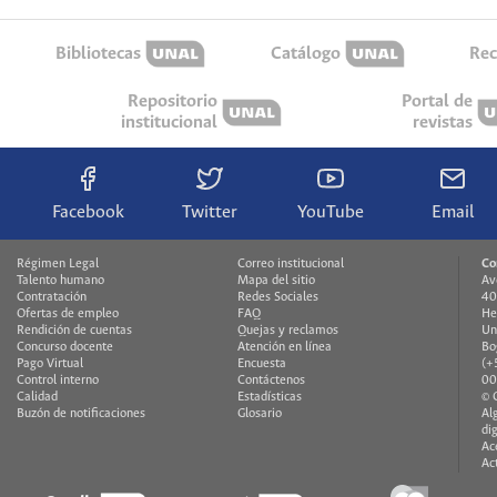
Bibliotecas
Catálogo
Rec
Repositorio
Portal de
institucional
revistas
Facebook
Twitter
YouTube
Email
Régimen Legal
Correo institucional
Co
Talento humano
Mapa del sitio
Av
Contratación
Redes Sociales
40
Ofertas de empleo
FAQ
He
Rendición de cuentas
Quejas y reclamos
Un
Concurso docente
Atención en línea
Bo
Pago Virtual
Encuesta
(+
Control interno
Contáctenos
00
Calidad
Estadísticas
© 
Buzón de notificaciones
Glosario
Al
di
Ac
Ac