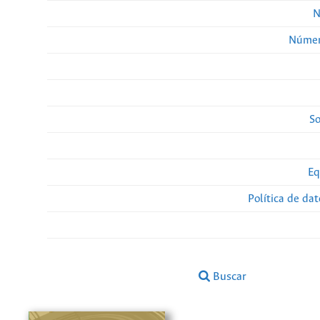
N
Númer
So
Eq
Política de da
Buscar