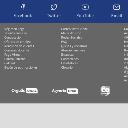
Facebook
Twitter
YouTube
Email
Régimen Legal
Correo institucional
Co
Talento humano
Mapa del sitio
Av
Contratación
Redes Sociales
40
Ofertas de empleo
FAQ
He
Rendición de cuentas
Quejas y reclamos
Un
Concurso docente
Atención en línea
Bo
Pago Virtual
Encuesta
(+
Control interno
Contáctenos
00
Calidad
Estadísticas
© 
Buzón de notificaciones
Glosario
Al
di
Ac
Ac