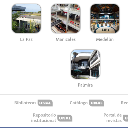
La Paz
Manizales
Medellín
Palmira
Bibliotecas
Catálogo
Rec
Repositorio
Portal de
institucional
revistas