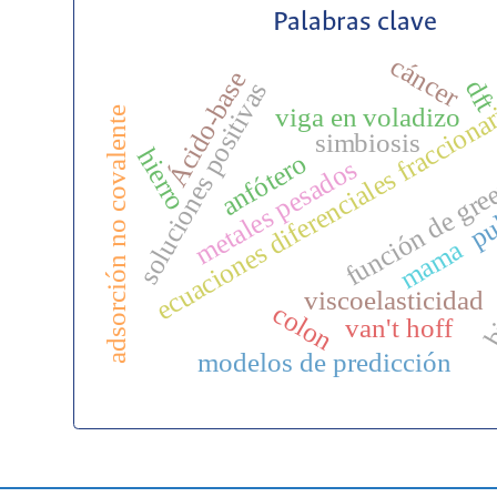
Palabras clave
cáncer
Ácido-base
df
soluciones positivas
ecuaciones diferenciales fracciona
viga en voladizo
adsorción no covalente
simbiosis
hierro
anfótero
metales pesados
función de gre
pu
bi
mama
viscoelasticidad
colon
van't hoff
modelos de predicción