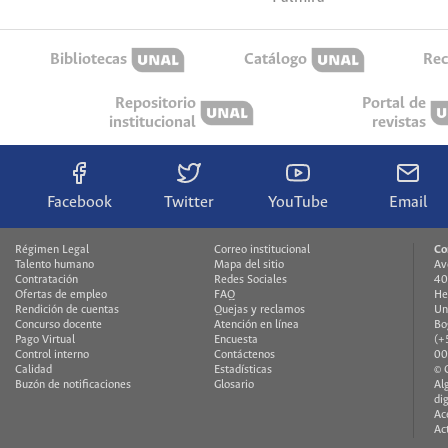
Bibliotecas
Catálogo
Rec
Repositorio
Portal de
institucional
revistas
Facebook
Twitter
YouTube
Email
Régimen Legal
Correo institucional
Co
Talento humano
Mapa del sitio
Av
Contratación
Redes Sociales
40
Ofertas de empleo
FAQ
He
Rendición de cuentas
Quejas y reclamos
Un
Concurso docente
Atención en línea
Bo
Pago Virtual
Encuesta
(+
Control interno
Contáctenos
00
Calidad
Estadísticas
© 
Buzón de notificaciones
Glosario
Al
di
Ac
Ac