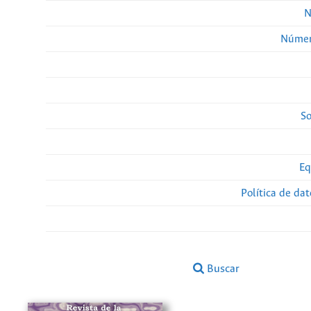
N
Númer
So
Eq
Política de da
Buscar