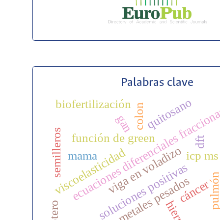
Palabras clave
quitosano
biofertilización
ecuaciones diferenciales fraccion
colon
gan
semilleros
función de green
dft
viga en voladizo
viscoelasticidad
mama
icp ms
soluciones positivas
pulmó
metales pesados
cáncer
hierro