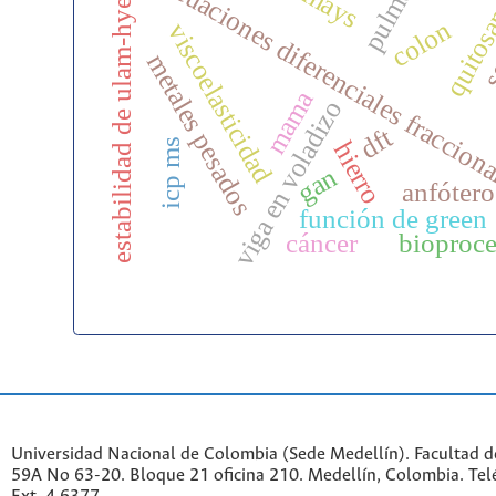
pulmón
ecuaciones diferenciales fraccion
estabilidad de ulam-hyers
se
quitos
colon
viscoelasticidad
metales pesados
mama
viga en voladizo
dft
icp ms
hierro
gan
anfótero
función de green
cáncer
bioproc
Universidad Nacional de Colombia (Sede Medellín). Facultad de
59A No 63-20. Bloque 21 oficina 210. Medellín, Colombia. Te