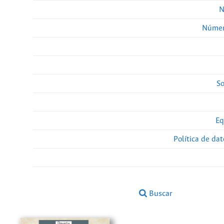
N
Númer
So
Eq
Política de da
Buscar