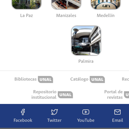
La Paz
Manizales
Medellín
Palmira
Bibliotecas
Catálogo
Rec
Repositorio
Portal de
institucional
revistas
Facebook
Twitter
YouTube
Email