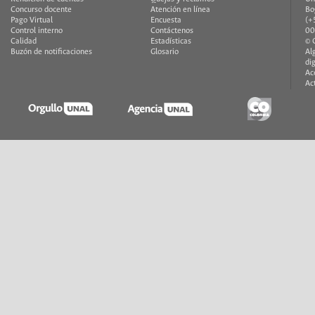
Concurso docente
Atención en línea
Bo
Pago Virtual
Encuesta
(+
Control interno
Contáctenos
00
Calidad
Estadísticas
© 
Buzón de notificaciones
Glosario
Al
di
Ac
Ac