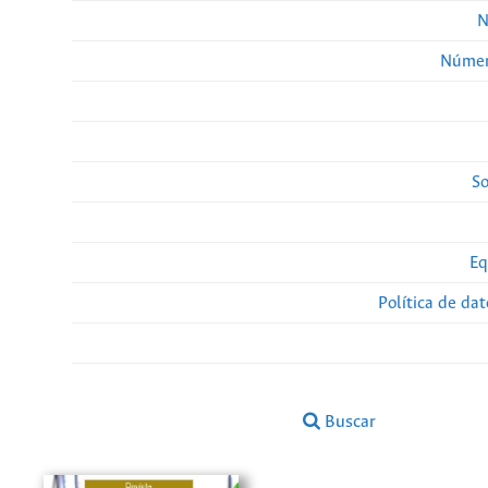
N
Númer
So
Eq
Política de da
Buscar