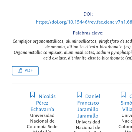
DOI:
https://doi.org/10.15446/rev.fac.cienc.v7n1.6
Palabras clave:
Complejos organometálicos, aluminosilicatos, pirofosfato de sod
de amonio, ditionito-citrato-bicarbonato (es)
Organometallic complexes, aluminosilicates, sodium pyropho
acid oxalate, dithionite-citrate-bicarbonate (en
PDF
Nicolás
Daniel
O
Pérez
Francisco
Simó
Echavarría
Jaramillo
Vill
Universidad
Jaramillo
Univ
Nacional de
Naci
Universidad
Colombia Sede
Colom
Nacional de