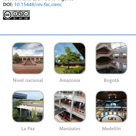
DOI:
10.15446/rev.fac.cienc
Nivel nacional
Amazonía
Bogotá
La Paz
Manizales
Medellín