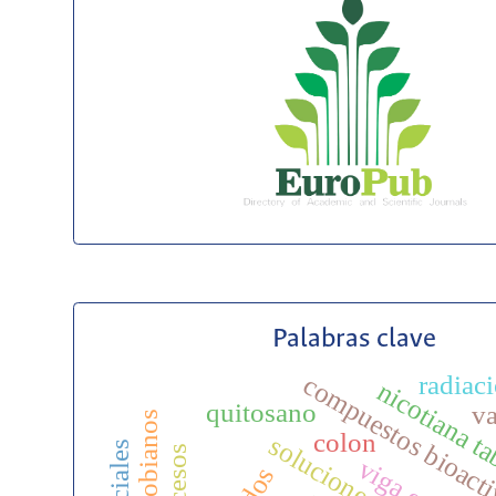
Palabras clave
radiaci
compuestos bioact
nicotiana t
quitosano
va
colon