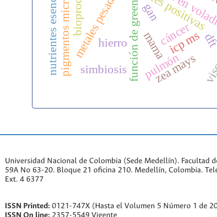
pigmentos microbianos
soluciones positivas
nutrientes esenciales
bioprocesos
viga en vola
metales pesados
función de green
gan
visc
cáncer
icp ms
mama
df
hierro
pulmón
zea mays
simbiosis
Universidad Nacional de Colombia (Sede Medellín). Facultad de
59A No 63-20. Bloque 21 oficina 210. Medellín, Colombia. Te
Ext. 4 6377
ISSN Printed:
0121-747X (Hasta el Volumen 5 Número 1 de 2
ISSN On line:
2357-5549 Vigente