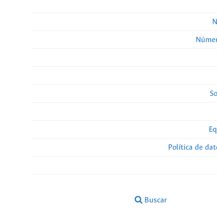
N
Númer
So
Eq
Política de da
Buscar