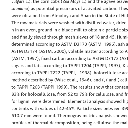
vulgare
L.), the corn cobs (
Zea Mays
L.) and the agave leave
salmiana
) as potential precursors of activated carbon. The
were obtained from Almoloya and Apan in the State of Hid
The raw materials were washed with distilled water, dried 
h in an oven, ground in a blade mill to obtain a particle si
and finally sieved through mesh sieves of 18 and 45. Humi
determined according to ASTM D3173 (ASTM, 1996), ash a
ASTM D3174 (ASTM, 2000), volatile matter according to
(ASTM, 1997), fixed carbon according to ASTM D3172 (AST
sugars and fats according to TAPPI T204 (TAPPI, 1997), Kl
according to TAPPI T222 (TAPPI, 1998), holocellulose acc
method described by (Wise et al., 1946), and (, ( and ( cel
to TAPPI T203 (TAPPI 1999). The results show that conten
83% for holocellulose, from 52 to 79% for cellulose, and 
for lignin, were determined. Elemental analysis showed hi
contents with values of 42-45%. Particle sizes between 3
610.7 mm were found. Thermogravimetric analysis showed
profiles of thermal decomposition, being cellulose the mai