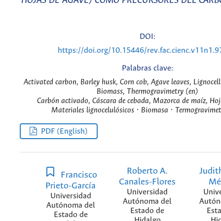
HOJAS DE AGAVE) COMO PRECURSORES DEL CARB
DOI:
https://doi.org/10.15446/rev.fac.cienc.v11n1.
Palabras clave:
Activated carbon, Barley husk, Corn cob, Agave leaves, Lignocell
Biomass, Thermogravimetry (en)
Carbón activado, Cáscara de cebada, Mazorca de maíz, Hoj
Materiales lignocelulósicos · Biomasa · Termogravimet
PDF (English)
Roberto A.
Judit
Francisco
Canales-Flores
Mé
Prieto-García
Universidad
Univ
Universidad
Autónoma del
Autón
Autónoma del
Estado de
Est
Estado de
Hidalgo
Hi