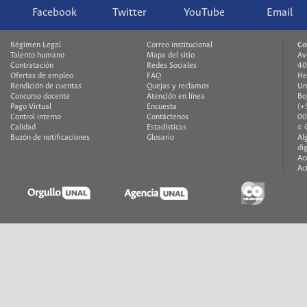
Facebook
Twitter
YouTube
Email
Régimen Legal
Correo institucional
Co
Talento humano
Mapa del sitio
Av
Contratación
Redes Sociales
40
Ofertas de empleo
FAQ
He
Rendición de cuentas
Quejas y reclamos
Un
Concurso docente
Atención en línea
Bo
Pago Virtual
Encuesta
(+
Control interno
Contáctenos
00
Calidad
Estadísticas
© 
Buzón de notificaciones
Glosario
Al
di
Ac
Ac