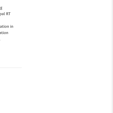
ng
Opal RT
ation in
ation
l