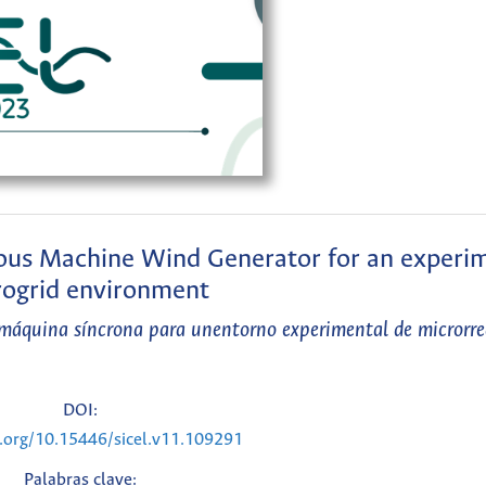
ous Machine Wind Generator for an experi
rogrid environment
máquina síncrona para unentorno experimental de microrred
DOI:
i.org/10.15446/sicel.v11.109291
Palabras clave: