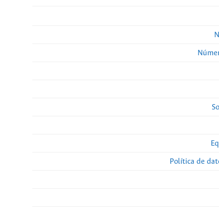
N
Númer
So
Eq
Política de da