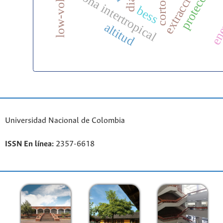
ener
zona intertropical
bess
altitud
Universidad Nacional de Colombia
ISSN En línea:
2357-6618