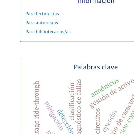
Información
Para lectores/as
Para autores/as
Para bibliotecarios/as
Palabras clave
gestión de activ
armónicos
extracción de caracte
diagnóstico de fallas
low-voltage ride-through
clasificación
protección con
mitigación
detección
opendss
cortocircuitos