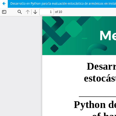
Desarrollo en Python para la evaluación estocástica de armónicos en insta