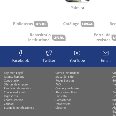
Palmira
Bibliotecas
Catálogo
Rec
Repositorio
Portal de
institucional
revistas
Facebook
Twitter
YouTube
Email
Régimen Legal
Correo institucional
Co
Talento humano
Mapa del sitio
Av
Contratación
Redes Sociales
40
Ofertas de empleo
FAQ
He
Rendición de cuentas
Quejas y reclamos
Un
Concurso docente
Atención en línea
Bo
Pago Virtual
Encuesta
(+
Control interno
Contáctenos
00
Calidad
Estadísticas
© 
Buzón de notificaciones
Glosario
Al
di
Ac