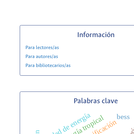
Información
Para lectores/as
Para autores/as
Para bibliotecarios/as
Palabras clave
calidad de energía
bess
meteorología tropical
clasificación