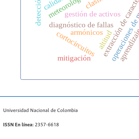
extracción de caracte
operaciones de 
aprendizaj
detección
gestión de activos
diagnóstico de fallas
armónicos
altitud
cortocircuitos
mitigación
Universidad Nacional de Colombia
ISSN En línea:
2357-6618