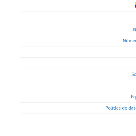
N
Númer
So
Eq
Política de da