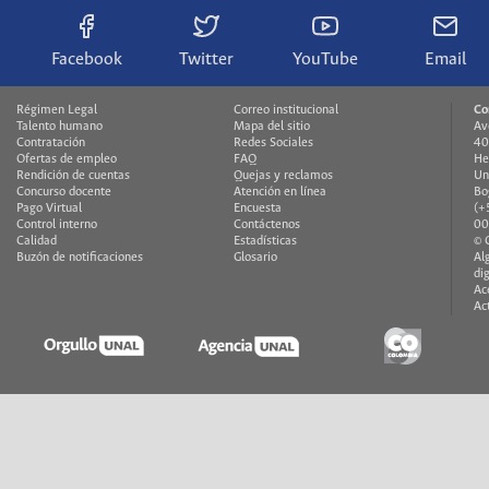
Facebook
Twitter
YouTube
Email
Régimen Legal
Correo institucional
Co
Talento humano
Mapa del sitio
Av
Contratación
Redes Sociales
40
Ofertas de empleo
FAQ
He
Rendición de cuentas
Quejas y reclamos
Un
Concurso docente
Atención en línea
Bo
Pago Virtual
Encuesta
(+
Control interno
Contáctenos
00
Calidad
Estadísticas
© 
Buzón de notificaciones
Glosario
Al
di
Ac
Ac