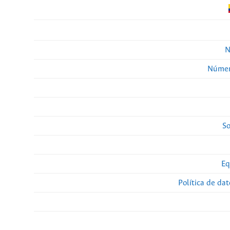
N
Númer
So
Eq
Política de da