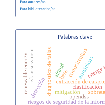
Para autores/as
Para bibliotecarios/as
Palabras clave
cortocircuitos
diagnóstico de fallas
risk assessment
renewable energy
armónicos
energy 
altitud
bess
detección
extracción de caracte
clasificación
mitigación
sobret
opendss
riesgos de seguridad de la infor