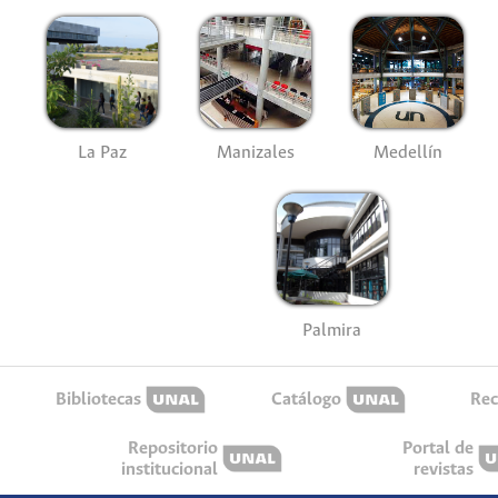
La Paz
Manizales
Medellín
Palmira
Bibliotecas
Catálogo
Rec
Repositorio
Portal de
institucional
revistas