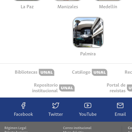
La Paz
Manizales
Medellín
Palmira
Bibliotecas
Catálogo
Rec
Repositorio
Portal de
institucional
revistas
Facebook
Twitter
YouTube
Email
Régimen Legal
Correo institucional
Co