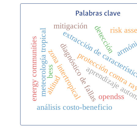
Palabras clave
mitigación
detección
risk ass
meteorología tropical
extracción de característi
armón
energy communities
diagnóstico de fallas
zona intertropical
protección contra r
aprendizaje auto
bess
altitud
opendss
análisis costo-beneficio