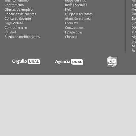
Talento humano
Mapa del sitio
Av
Contratación
Redes Sociales
40
Ofertas de empleo
FAQ
He
Rendición de cuentas
Quejas y reclamos
Un
Concurso docente
Atención en línea
Bo
Pago Virtual
Encuesta
(+
Control interno
Contáctenos
00
Calidad
Estadísticas
© 
Buzón de notificaciones
Glosario
Al
di
Ac
Ac