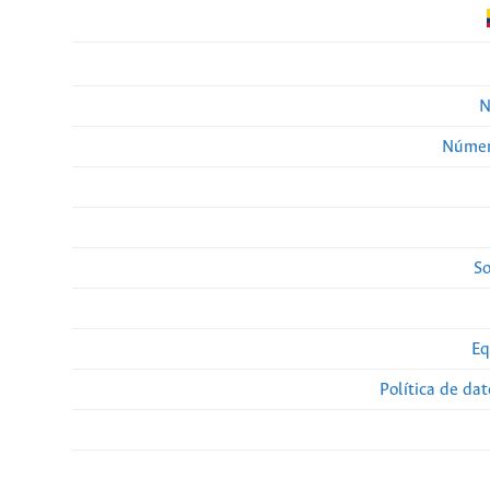
N
Númer
So
Eq
Política de da