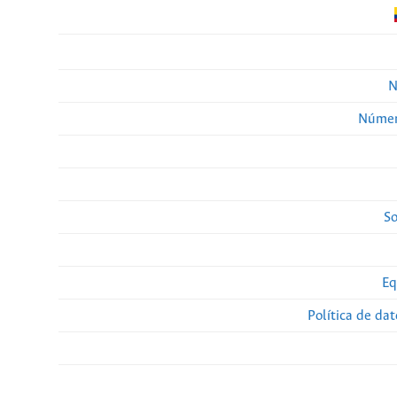
N
Númer
So
Eq
Política de da