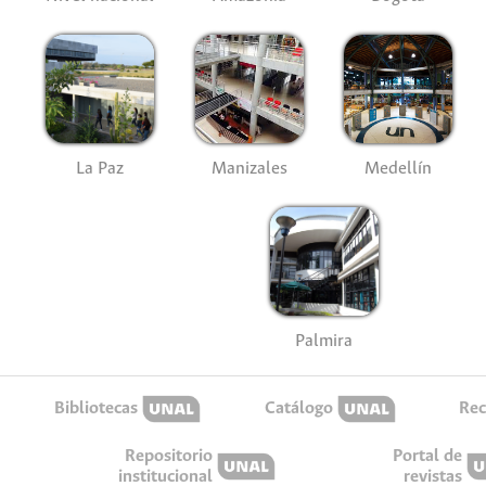
La Paz
Manizales
Medellín
Palmira
Bibliotecas
Catálogo
Rec
Repositorio
Portal de
institucional
revistas