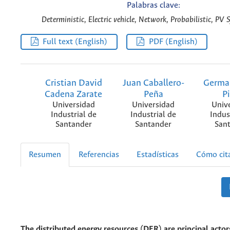
Palabras clave:
Deterministic, Electric vehicle, Network, Probabilistic, PV
Full text (English)
PDF (English)
Cristian David
Juan Caballero-
Germa
Cadena Zarate
Peña
P
Universidad
Universidad
Univ
Industrial de
Industrial de
Indus
Santander
Santander
San
Resumen
Referencias
Estadísticas
Cómo cit
The distributed energy resources (DER) are principal actor