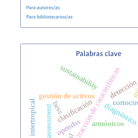
Para autores/as
Para bibliotecarios/as
Palabras clave
sustainability
extracción de características
mit
detecció
gestión de activos
clasificación
zona intertropical
cortocir
bess
diagnóstico 
risk assessment
opendss
armónicos