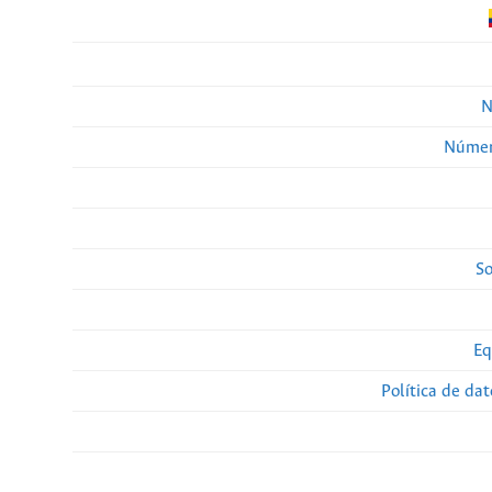
N
Númer
So
Eq
Política de da