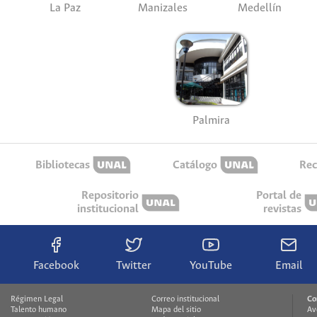
La Paz
Manizales
Medellín
Palmira
Bibliotecas
Catálogo
Rec
Repositorio
Portal de
institucional
revistas
Facebook
Twitter
YouTube
Email
Régimen Legal
Correo institucional
Co
Talento humano
Mapa del sitio
Av