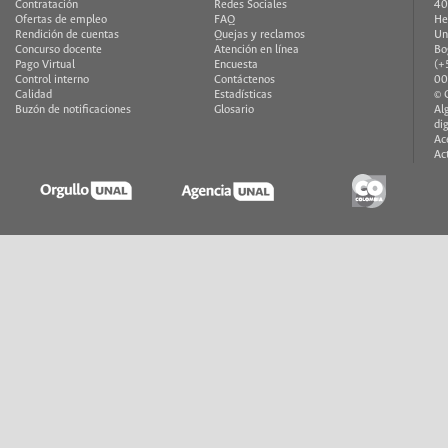
Contratación
Redes Sociales
40
Ofertas de empleo
FAQ
He
Rendición de cuentas
Quejas y reclamos
Un
Concurso docente
Atención en línea
Bo
Pago Virtual
Encuesta
(+
Control interno
Contáctenos
00
Calidad
Estadísticas
© 
Buzón de notificaciones
Glosario
Al
di
Ac
Ac