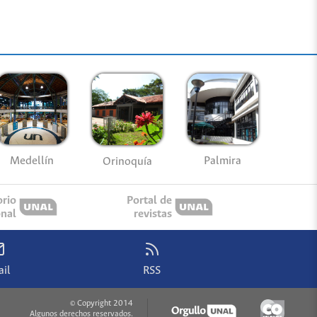
Medellín
Palmira
Orinoquía
orio
Portal de
onal
revistas
il
RSS
© Copyright 2014
Algunos derechos reservados.