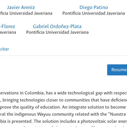
Javier Areniz
Diego Patino
ficia Universidad Javeriana
Pontificia Universidad Javeriana
-Florez
Gabriel Ordoñez-Plata
Javeriana
Pontificia Universidad Javeriana
citar
Resume
eservations in Colombia, has a wide technological gap with respec
p, bringing technologies closer to communities that have deficienc
mprove the quality of education. An integrate solution to become
eneral the indigenous Wayuu community related with the “Nuestra
ia is presented. The solution includes a photovoltaic solar ene