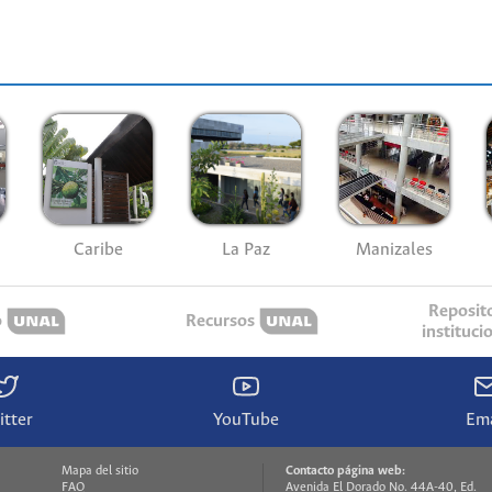
Caribe
La Paz
Manizales
Reposit
o
Recursos
instituci
itter
YouTube
Ema
Mapa del sitio
Contacto página web:
FAQ
Avenida El Dorado No. 44A-40, Ed.