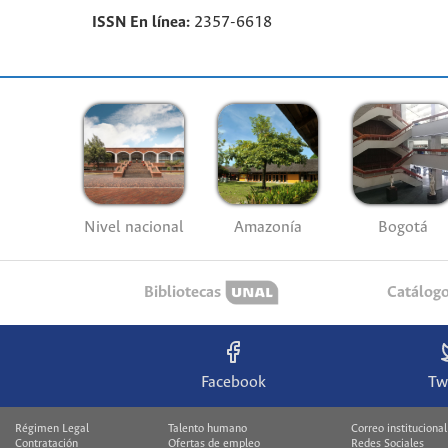
ISSN En línea:
2357-6618
Nivel nacional
Amazonía
Bogotá
Bibliotecas
Catálog
Facebook
Tw
Régimen Legal
Talento humano
Correo institucional
Contratación
Ofertas de empleo
Redes Sociales