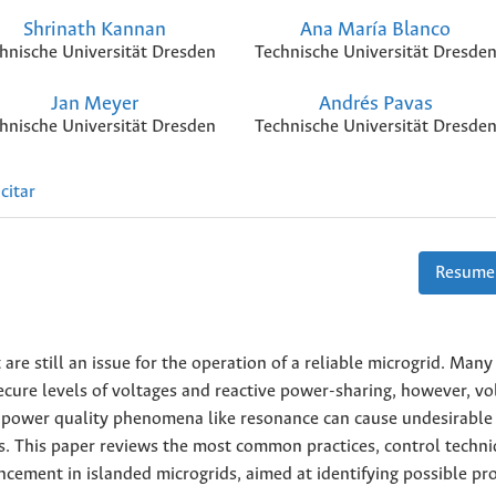
Shrinath Kannan
Ana María Blanco
hnische Universität Dresden
Technische Universität Dresde
Jan Meyer
Andrés Pavas
hnische Universität Dresden
Technische Universität Dresde
citar
Resume
e still an issue for the operation of a reliable microgrid. Many
ecure levels of voltages and reactive power-sharing, however, vo
er power quality phenomena like resonance can cause undesirable
ds. This paper reviews the most common practices, control techni
cement in islanded microgrids, aimed at identifying possible p