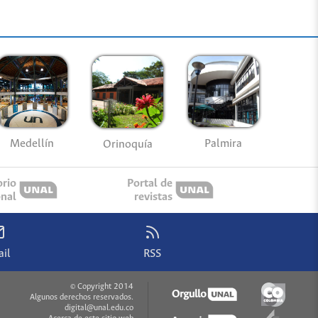
Medellín
Palmira
Orinoquía
orio
Portal de
onal
revistas
il
RSS
© Copyright 2014
Algunos derechos reservados.
digital@unal.edu.co