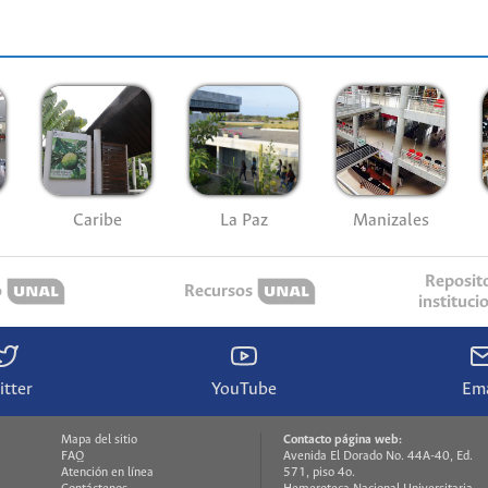
Caribe
La Paz
Manizales
Reposit
o
Recursos
instituci
itter
YouTube
Ema
Mapa del sitio
Contacto página web:
FAQ
Avenida El Dorado No. 44A-40, Ed.
Atención en línea
571, piso 4o.