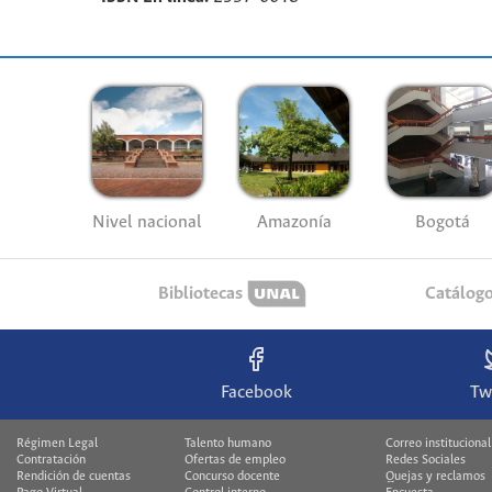
Nivel nacional
Amazonía
Bogotá
Bibliotecas
Catálog
Facebook
Tw
Régimen Legal
Talento humano
Correo institucional
Contratación
Ofertas de empleo
Redes Sociales
Rendición de cuentas
Concurso docente
Quejas y reclamos