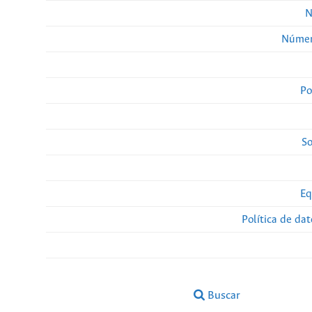
N
Númer
Po
So
Eq
Política de da
Buscar