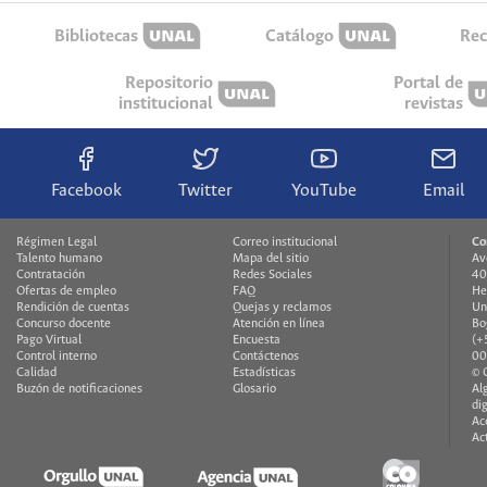
Bibliotecas
Catálogo
Rec
Repositorio
Portal de
institucional
revistas
Facebook
Twitter
YouTube
Email
Régimen Legal
Correo institucional
Co
Talento humano
Mapa del sitio
Av
Contratación
Redes Sociales
40
Ofertas de empleo
FAQ
He
Rendición de cuentas
Quejas y reclamos
Un
Concurso docente
Atención en línea
Bo
Pago Virtual
Encuesta
(+
Control interno
Contáctenos
00
Calidad
Estadísticas
© 
Buzón de notificaciones
Glosario
Al
di
Ac
Ac