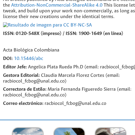
the
Attribution-NonCommercial-ShareAlike 4.0
This license le
tweak, and build upon your work non-commercially, as long as
license their new creations under the identical terms.
ISSN: 0120-548X (impreso) / ISSN: 1900-1649 (en línea)
Acta Biológica Colombiana
DOI:
10.15446/abc
Editor Jefe:
Angelica Plata Rueda Ph.D (email: racbiocol_fcbo
Gestora Editorial:
Claudia Marcela Florez Cortes (email:
racbiocol_fcbog@unal.edu.co)
Correctora de Estilo:
Maria Fernanda Figueredo Sierra (email:
racbiocol_fcbog@unal.edu.co)
Correo electrónico:
racbiocol_fcbog@unal.edu.co