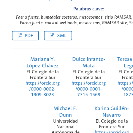
Palabras clave:
Faena fuerte, humedales costeros, mesocosmos, sitio RAMSAR,
Faena fuerte, coastal wetlands, mesocosms, RAMSAR site, S
PDF
XML
Mariana Y.
Dulce Infante-
Teresa
López-Chávez
Mata
Leg
El Colegio de la
El Colegio de la
El Cole
Frontera Sur
Frontera Sur
Front
https://orcid.org
https://orcid.org
https:/
/0000-0002-
/0000-0001-
/000
1909-8023
7715-1569
187
Michael F.
Karina Guillén-
Dunn
Navarro
Universidad
El Colegio de la
Nacional
Frontera Sur
Autónoma de
https://orcid.org