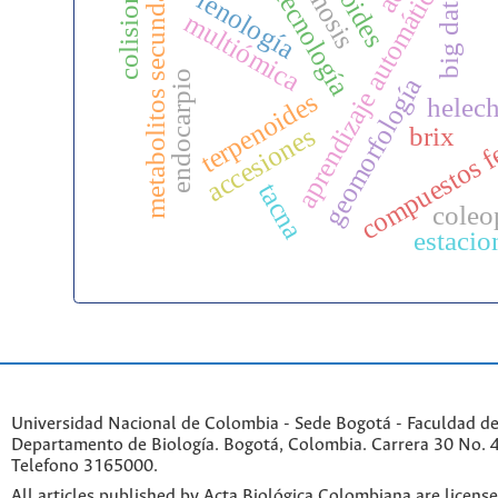
metabolitos secundarios
biotecnología
colisiones
aprendizaje automático
fenología
big data
multiómica
endocarpio
geomorfología
terpenoides
helec
compuestos f
accesiones
brix
tacna
coleo
estacio
Universidad Nacional de Colombia - Sede Bogotá - Faculdad de
Departamento de Biología. Bogotá, Colombia. Carrera 30 No. 45
Telefono 3165000.
All articles published by Acta Biológica Colombiana are licens