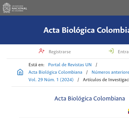
Acta Biológica Colombi
Registrarse
Entra
Está en:
Portal de Revistas UN
/
Acta Biológica Colombiana
/
Números anterior
Vol. 29 Núm. 1 (2024)
/
Artículos de Investigac
Acta Biológica Colombiana