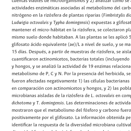
cuentas viables de microorganismos y 2) analizar cómo se 
actividades enzimáticas asociadas al metabolismo del carb
nitrógeno en la rizósfera de plantas riparias (
Fimbristylis d
Ludwigia octovalvis
y
Typha domingensis
) expuestas a glifosa
mantener el micro-hábitat en la rizósfera, se colectaron pl
mismo suelo donde habitaban. A las plantas se les aplicó 
glifosato ácido equivalente (ae)/L a nivel de suelo, y se m
15 días. Después, a partir de muestras de rizósfera, se aisl
cuantificaron actinomicetos, bacterias totales (incluyendo
y hongos, y se analizó la actividad de 19 enzimas relaciona
metabolismo de P, C y N. Por la presencia del herbicida, s
fueron afectadas negativamente 1) las células bacterianas
en comparación con actinomicetos y hongos, y 2) las pobl
microbianas aisladas de la rizósfera de
L. octovalvis
en com
dichotoma
y
T. domingensis
. Las determinaciones de activid
mostraron que el metabolismo del fósforo y carbono fuer
positivamente por el glifosato. La información obtenida p
identificar la respuesta de la diversidad microbiana cultiva