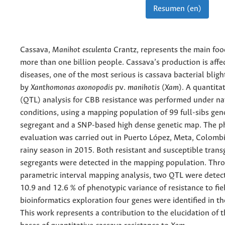
Resumen (en)
Cassava,
Manihot esculenta
Crantz, represents the main foo
more than one billion people. Cassava’s production is affe
diseases, one of the most serious is cassava bacterial blig
by
Xanthomonas axonopodis
pv.
manihotis
(
Xam
). A quantitat
(QTL) analysis for CBB resistance was performed under nat
conditions, using a mapping population of 99 full-sibs gen
segregant and a SNP-based high dense genetic map. The p
evaluation was carried out in Puerto López, Meta, Colombi
rainy season in 2015. Both resistant and susceptible trans
segregants were detected in the mapping population. Thr
parametric interval mapping analysis, two QTL were detect
10.9 and 12.6 % of phenotypic variance of resistance to fie
bioinformatics exploration four genes were identified in th
This work represents a contribution to the elucidation of 