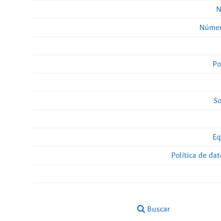
N
Númer
Po
So
Eq
Política de da
Buscar