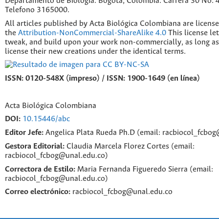
Departamento de Biología. Bogotá, Colombia. Carrera 30 No. 45
Telefono 3165000.
All articles published by Acta Biológica Colombiana are licens
the
Attribution-NonCommercial-ShareAlike 4.0
This license le
tweak, and build upon your work non-commercially, as long as
license their new creations under the identical terms.
ISSN: 0120-548X (impreso) / ISSN: 1900-1649 (en línea)
Acta Biológica Colombiana
DOI:
10.15446/abc
Editor Jefe:
Angelica Plata Rueda Ph.D (email: racbiocol_fcbo
Gestora Editorial:
Claudia Marcela Florez Cortes (email:
racbiocol_fcbog@unal.edu.co)
Correctora de Estilo:
Maria Fernanda Figueredo Sierra (email:
racbiocol_fcbog@unal.edu.co)
Correo electrónico:
racbiocol_fcbog@unal.edu.co