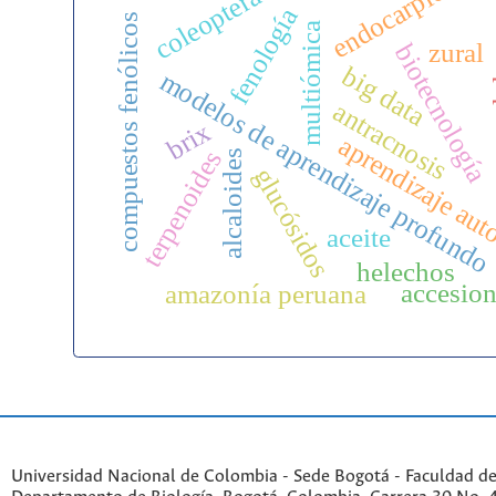
endocarpio
coleoptera
fenología
compuestos fenólicos
multiómica
zural
biotecnología
muer
big data
modelos de aprendizaje profundo
antracnosis
brix
aprendizaje au
terpenoides
alcaloides
glucósidos
aceite
helechos
accesio
amazonía peruana
Universidad Nacional de Colombia - Sede Bogotá - Faculdad de