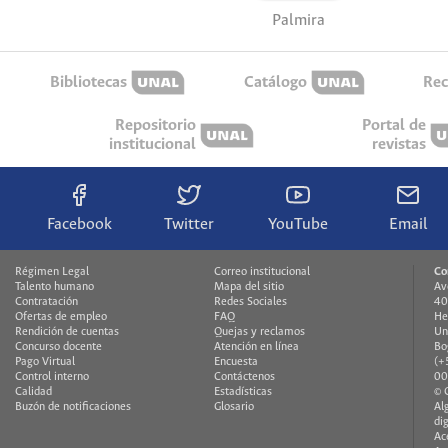
Palmira
Bibliotecas
Catálogo
Rec
Repositorio
Portal de
institucional
revistas
Facebook
Twitter
YouTube
Email
Régimen Legal
Correo institucional
Co
Talento humano
Mapa del sitio
Av
Contratación
Redes Sociales
40
Ofertas de empleo
FAQ
He
Rendición de cuentas
Quejas y reclamos
Un
Concurso docente
Atención en línea
Bo
Pago Virtual
Encuesta
(+
Control interno
Contáctenos
00
Calidad
Estadísticas
© 
Buzón de notificaciones
Glosario
Al
di
Ac