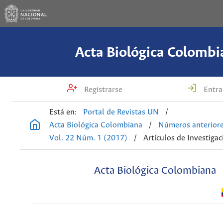
Acta Biológica Colombi
Registrarse
Entra
Está en:
Portal de Revistas UN
/
Acta Biológica Colombiana
/
Números anterior
Vol. 22 Núm. 1 (2017)
/
Artículos de Investigac
Acta Biológica Colombiana