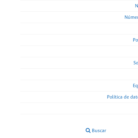
N
Númer
Po
So
Eq
Política de da
Buscar