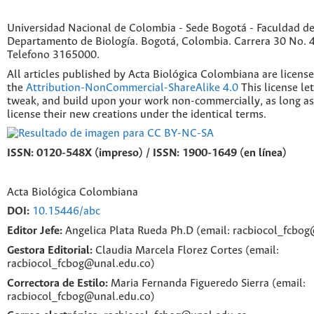
Universidad Nacional de Colombia - Sede Bogotá - Faculdad de
Departamento de Biología. Bogotá, Colombia. Carrera 30 No. 45
Telefono 3165000.
All articles published by Acta Biológica Colombiana are licens
the
Attribution-NonCommercial-ShareAlike 4.0
This license le
tweak, and build upon your work non-commercially, as long as
license their new creations under the identical terms.
ISSN: 0120-548X (impreso) / ISSN: 1900-1649 (en línea)
Acta Biológica Colombiana
DOI:
10.15446/abc
Editor Jefe:
Angelica Plata Rueda Ph.D (email: racbiocol_fcbo
Gestora Editorial:
Claudia Marcela Florez Cortes (email:
racbiocol_fcbog@unal.edu.co)
Correctora de Estilo:
Maria Fernanda Figueredo Sierra (email:
racbiocol_fcbog@unal.edu.co)