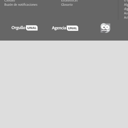
Calidad
Estadísticas
© 
Buzón de notificaciones
Glosario
Al
di
Ac
Ac