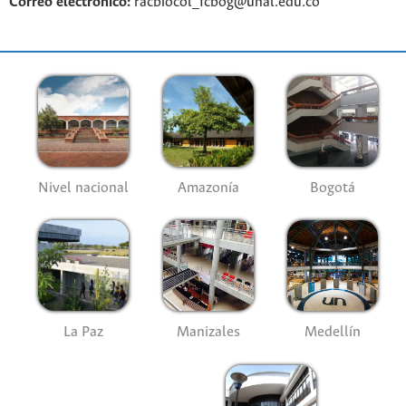
Correo electrónico:
racbiocol_fcbog@unal.edu.co
Nivel nacional
Amazonía
Bogotá
La Paz
Manizales
Medellín