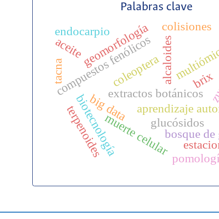
Palabras clave
colisiones
geomorfología
endocarpio
compuestos fenólicos
aceite
alcaloides
multiómi
coleoptera
tacna
brix
zu
extractos botánicos
big data
biotecnología
aprendizaje aut
terpenoides
muerte celular
glucósidos
bosque de 
estacio
pomolog