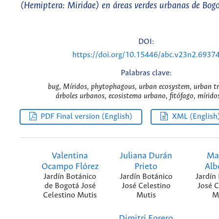
(Hemiptera: Miridae) en áreas verdes urbanas de Bog
DOI:
https://doi.org/10.15446/abc.v23n2.6937
Palabras clave:
bug, Míridos, phytophagous, urban ecosystem, urban tre
árboles urbanos, ecosistema urbano, fitófago, míridos
PDF Final version (English)
XML (English
Valentina
Juliana Durán
Ma
Ocampo Flórez
Prieto
Alb
Jardín Botánico
Jardín Botánico
Jardín
de Bogotá José
José Celestino
José C
Celestino Mutis
Mutis
M
Dimitri Forero