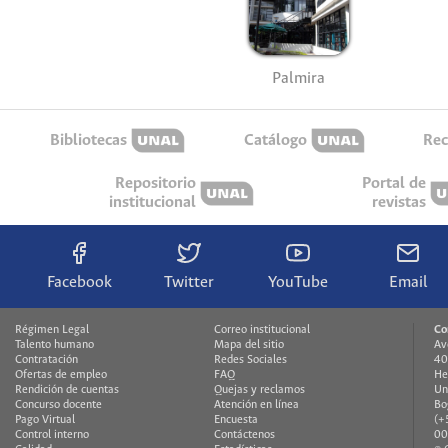
Palmira
Bibliotecas
Catálogo
Rec
Repositorio
Portal de
institucional
revistas
Facebook
Twitter
YouTube
Email
Régimen Legal
Correo institucional
Co
Talento humano
Mapa del sitio
Av
Contratación
Redes Sociales
40
Ofertas de empleo
FAQ
He
Rendición de cuentas
Quejas y reclamos
Un
Concurso docente
Atención en línea
Bo
Pago Virtual
Encuesta
(+
Control interno
Contáctenos
00