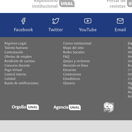
Repositorio
Portal de
institucional
revistas
Facebook
Twitter
YouTube
Email
Régimen Legal
Correo institucional
Co
Talento humano
Mapa del sitio
Av
Contratación
Redes Sociales
40
Ofertas de empleo
FAQ
He
Rendición de cuentas
Quejas y reclamos
Un
Concurso docente
Atención en línea
Bo
Pago Virtual
Encuesta
(+
Control interno
Contáctenos
00
Calidad
Estadísticas
© 
Buzón de notificaciones
Glosario
Al
di
Ac
Ac