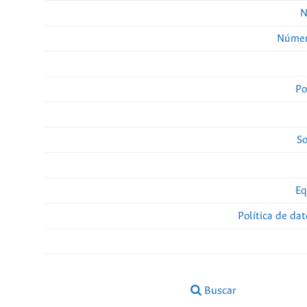
N
Númer
Po
So
Eq
Política de da
Buscar