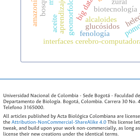
geomorfología
big data
zural
biotecnología
hele
pomo
aceite
alcaloides
glucósidos
fenología
interfaces cerebro-computador
Universidad Nacional de Colombia - Sede Bogotá - Faculdad de
Departamento de Biología. Bogotá, Colombia. Carrera 30 No. 45
Telefono 3165000.
All articles published by Acta Biológica Colombiana are licens
the
Attribution-NonCommercial-ShareAlike 4.0
This license le
tweak, and build upon your work non-commercially, as long as
license their new creations under the identical terms.