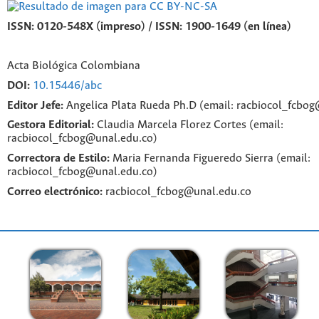
ISSN: 0120-548X (impreso) / ISSN: 1900-1649 (en línea)
Acta Biológica Colombiana
DOI:
10.15446/abc
Editor Jefe:
Angelica Plata Rueda Ph.D (email: racbiocol_fcbo
Gestora Editorial:
Claudia Marcela Florez Cortes (email:
racbiocol_fcbog@unal.edu.co)
Correctora de Estilo:
Maria Fernanda Figueredo Sierra (email:
racbiocol_fcbog@unal.edu.co)
Correo electrónico:
racbiocol_fcbog@unal.edu.co