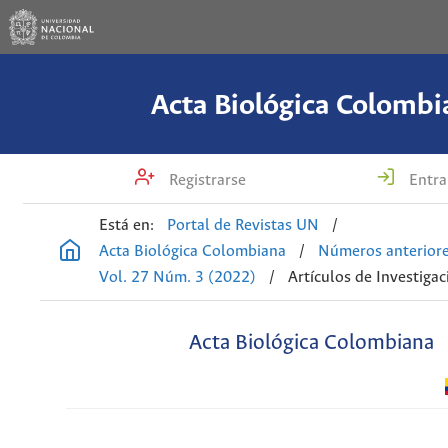
Acta Biológica Colombi
Registrarse
Entra
Está en:
Portal de Revistas UN
/
Acta Biológica Colombiana
/
Números anterior
Vol. 27 Núm. 3 (2022)
/
Artículos de Investigac
Acta Biológica Colombiana