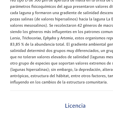
red tipo D de 500 μm de apertura de malla en la orilla de 
parámetros fisicoquímicos del agua presentaron valores di
cada laguna y formaron una gradiente de salinidad descen
pozas salinas (de valores hipersalinos) hacia la laguna La
valores mesosalinos). Se recolectaron 42 géneros de macr
siendo los géneros más influyentes en los patrones comun
Larsia
,
Trichocorixa
,
Ephydra
y
Artemia
, estos organismos rep
83,85 % de la abundancia total. El gradiente ambiental ge
salinidad determinó dos grupos muy diferenciados, un gru
que no toleran valores elevados de salinidad (lagunas mes
otro grupo de especies que soportan valores extremos de 
(lagunas hipersalinas); sin embargo, la depredación, alter
antrópicas, estructura del hábitat, entre otros factores, t
influyendo en los cambios de la estructura comunitaria.
Licencia