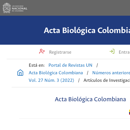
Acta Biológica Colombi
Registrarse
Entra
Está en:
Portal de Revistas UN
/
Acta Biológica Colombiana
/
Números anterior
Vol. 27 Núm. 3 (2022)
/
Artículos de Investigac
Acta Biológica Colombiana