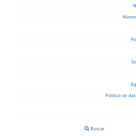
N
Númer
Po
So
Eq
Política de da
Buscar