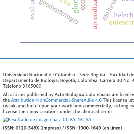
m
multiómica
tacna
geomorfología
helech
quiesce
Universidad Nacional de Colombia - Sede Bogotá - Faculdad de
Departamento de Biología. Bogotá, Colombia. Carrera 30 No. 45
Telefono 3165000.
All articles published by Acta Biológica Colombiana are licens
the
Attribution-NonCommercial-ShareAlike 4.0
This license le
tweak, and build upon your work non-commercially, as long as
license their new creations under the identical terms.
ISSN: 0120-548X (impreso) / ISSN: 1900-1649 (en línea)