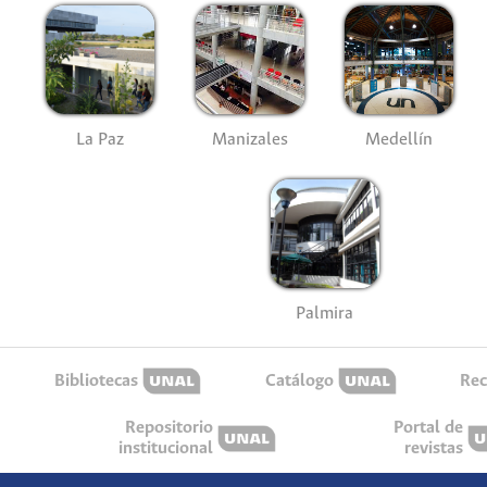
La Paz
Manizales
Medellín
Palmira
Bibliotecas
Catálogo
Rec
Repositorio
Portal de
institucional
revistas