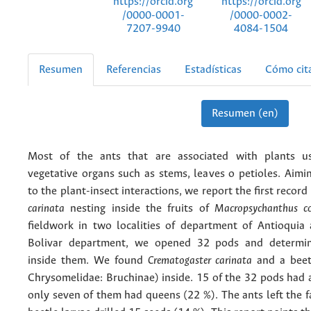
https://orcid.org
https://orcid.org
/0000-0001-
/0000-0002-
7207-9940
4084-1504
Resumen
Referencias
Estadísticas
Cómo cit
Resumen (en)
Most of the ants that are associated with plants us
vegetative organs such as stems, leaves o petioles. Aimi
to the plant-insect interactions, we report the first record
carinata
nesting inside the fruits of
Macropsychanthus c
fieldwork in two localities of department of Antioquia
Bolivar department, we opened 32 pods and determin
inside them. We found
Crematogaster carinata
and a beet
Chrysomelidae: Bruchinae) inside. 15 of the 32 pods had 
only seven of them had queens (22 %). The ants left the f