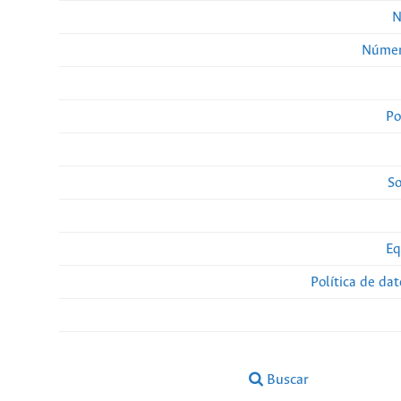
N
Númer
Po
So
Eq
Política de da
Buscar