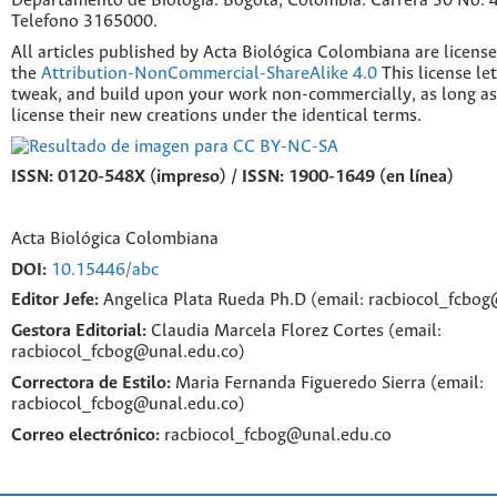
Departamento de Biología. Bogotá, Colombia. Carrera 30 No. 45
Telefono 3165000.
All articles published by Acta Biológica Colombiana are licens
the
Attribution-NonCommercial-ShareAlike 4.0
This license le
tweak, and build upon your work non-commercially, as long as
license their new creations under the identical terms.
ISSN: 0120-548X (impreso) / ISSN: 1900-1649 (en línea)
Acta Biológica Colombiana
DOI:
10.15446/abc
Editor Jefe:
Angelica Plata Rueda Ph.D (email: racbiocol_fcbo
Gestora Editorial:
Claudia Marcela Florez Cortes (email:
racbiocol_fcbog@unal.edu.co)
Correctora de Estilo:
Maria Fernanda Figueredo Sierra (email:
racbiocol_fcbog@unal.edu.co)
Correo electrónico:
racbiocol_fcbog@unal.edu.co