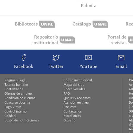
Palmira
Bibliotecas
Catálogo
Rec
Repositorio
Portal de
institucional
revistas
Facebook
Twitter
YouTube
Email
Régimen Legal
Correo institucional
Co
Talento humano
Mapa del sitio
Av
Contratación
Redes Sociales
40
Ofertas de empleo
FAQ
He
Rendición de cuentas
Quejas y reclamos
Un
Concurso docente
Atención en línea
Bo
Pago Virtual
Encuesta
(+
Control interno
Contáctenos
00
Calidad
Estadísticas
© 
Buzón de notificaciones
Glosario
Al
di
Ac