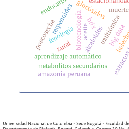
endocarpio
estacionalida
glucósidos
terpenoides
muerte
biotecnología
multiómica
brix
poscosecha
big data
extractos
aceite
fenología
alcaloides
helech
zural
aprendizaje automático
metabolitos secundarios
amazonía peruana
Universidad Nacional de Colombia - Sede Bogotá - Faculdad de