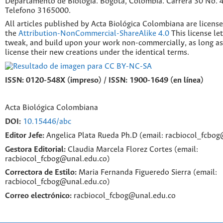
Departamento de Biología. Bogotá, Colombia. Carrera 30 No. 45
Telefono 3165000.
All articles published by Acta Biológica Colombiana are licens
the
Attribution-NonCommercial-ShareAlike 4.0
This license le
tweak, and build upon your work non-commercially, as long as
license their new creations under the identical terms.
ISSN: 0120-548X (impreso) / ISSN: 1900-1649 (en línea)
Acta Biológica Colombiana
DOI:
10.15446/abc
Editor Jefe:
Angelica Plata Rueda Ph.D (email: racbiocol_fcbo
Gestora Editorial:
Claudia Marcela Florez Cortes (email:
racbiocol_fcbog@unal.edu.co)
Correctora de Estilo:
Maria Fernanda Figueredo Sierra (email:
racbiocol_fcbog@unal.edu.co)
Correo electrónico:
racbiocol_fcbog@unal.edu.co