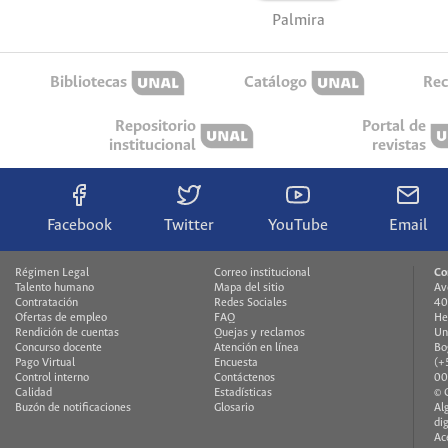
Palmira
Bibliotecas
Catálogo
Rec
Repositorio
Portal de
institucional
revistas
Facebook
Twitter
YouTube
Email
Régimen Legal
Correo institucional
Co
Talento humano
Mapa del sitio
Av
Contratación
Redes Sociales
40
Ofertas de empleo
FAQ
He
Rendición de cuentas
Quejas y reclamos
Un
Concurso docente
Atención en línea
Bo
Pago Virtual
Encuesta
(+
Control interno
Contáctenos
00
Calidad
Estadísticas
© 
Buzón de notificaciones
Glosario
Al
di
Ac