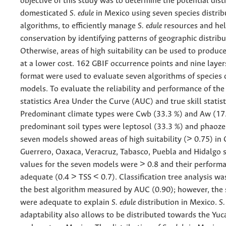
objective of this study was to determine the potential dist
domesticated
S. edule
in Mexico using seven species distrib
algorithms, to efficiently manage
S. edule
resources and hel
conservation by identifying patterns of geographic distribu
Otherwise, areas of high suitability can be used to produ
at a lower cost. 162 GBIF occurrence points and nine layers
format were used to evaluate seven algorithms of species 
models. To evaluate the reliability and performance of the
statistics Area Under the Curve (AUC) and true skill statis
Predominant climate types were Cwb (33.3 %) and Aw (17.
predominant soil types were leptosol (33.3 %) and phaoze
seven models showed areas of high suitability (> 0.75) in 
Guerrero, Oaxaca, Veracruz, Tabasco, Puebla and Hidalgo 
values for the seven models were > 0.8 and their perform
adequate (0.4 > TSS < 0.7). Classification tree analysis wa
the best algorithm measured by AUC (0.90); however, the
were adequate to explain
S. edule
distribution in Mexico.
S.
adaptability also allows to be distributed towards the Yu