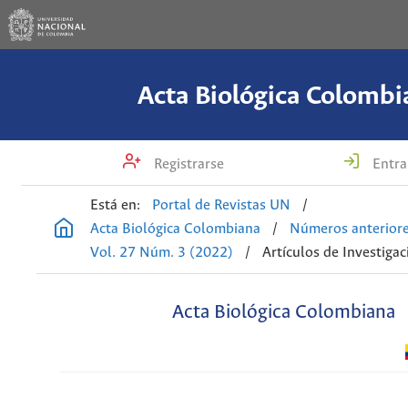
Acta Biológica Colombi
Registrarse
Entra
Está en:
Portal de Revistas UN
/
Acta Biológica Colombiana
/
Números anterior
Vol. 27 Núm. 3 (2022)
/
Artículos de Investigac
Acta Biológica Colombiana