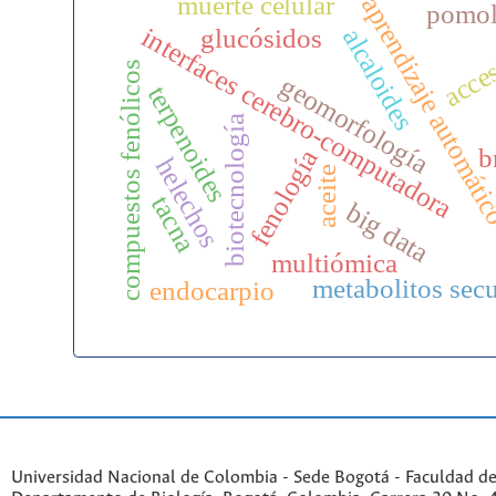
muerte celular
aprendizaje automát
pomol
interfaces cerebro-computadora
glucósidos
alcaloides
acce
compuestos fenólicos
geomorfología
terpenoides
biotecnología
b
fenología
helechos
aceite
tacna
big data
multiómica
metabolitos sec
endocarpio
Universidad Nacional de Colombia - Sede Bogotá - Faculdad de