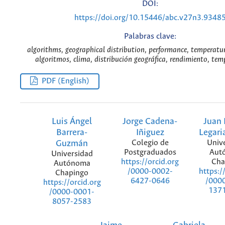
DOI:
https://doi.org/10.15446/abc.v27n3.9348
Palabras clave:
algorithms, geographical distribution, performance, temperatu
algoritmos, clima, distribución geográfica, rendimiento, tem
PDF (English)
Luis Ángel
Jorge Cadena-
Juan 
Barrera-
Iñiguez
Legari
Guzmán
Colegio de
Univ
Postgraduados
Aut
Universidad
Cha
https://orcid.org
Autónoma
https:/
/0000-0002-
Chapingo
/000
6427-0646
https://orcid.org
137
/0000-0001-
8057-2583