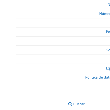
N
Númer
Po
So
Eq
Política de da
Buscar