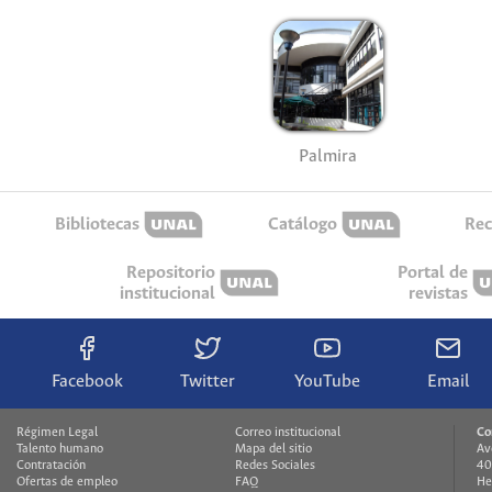
Palmira
Bibliotecas
Catálogo
Rec
Repositorio
Portal de
institucional
revistas
Facebook
Twitter
YouTube
Email
Régimen Legal
Correo institucional
Co
Talento humano
Mapa del sitio
Av
Contratación
Redes Sociales
40
Ofertas de empleo
FAQ
He