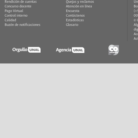
Rendición de cuentas
Quejas y reclamos
Un
Concurso docente
Atención en línea
Bo
Pago Virtual
Encuesta
(+
Control interno
Contáctenos
00
Calidad
Estadísticas
© 
Buzón de notificaciones
Glosario
Al
di
Ac
Ac