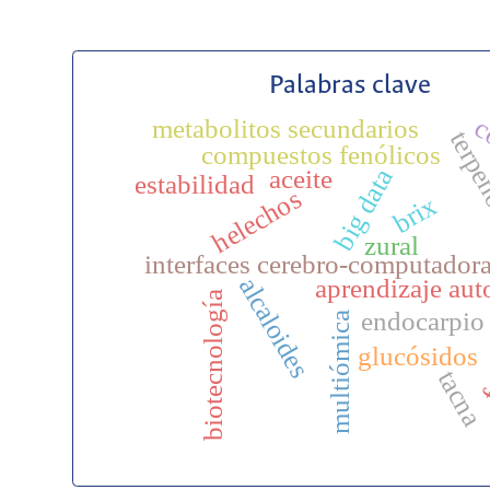
Palabras clave
c
metabolitos secundarios
terpe
compuestos fenólicos
big data
aceite
estabilidad
helechos
brix
zural
interfaces cerebro-computador
alcaloides
aprendizaje aut
biotecnología
f
endocarpio
multiómica
glucósidos
tacna