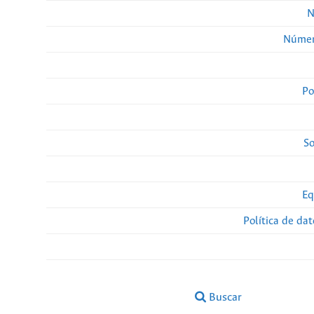
N
Númer
Po
So
Eq
Política de da
Buscar