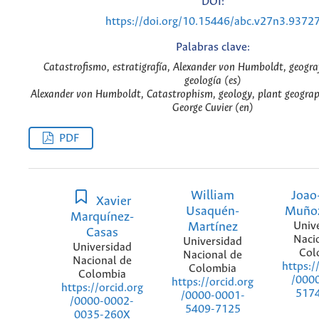
DOI:
https://doi.org/10.15446/abc.v27n3.9372
Palabras clave:
Catastrofismo, estratigrafía, Alexander von Humboldt, geograf
geología (es)
Alexander von Humboldt, Catastrophism, geology, plant geograp
George Cuvier (en)
PDF
William
Joao
Xavier
Usaquén-
Muño
Marquínez-
Martínez
Univ
Casas
Naci
Universidad
Universidad
Col
Nacional de
Nacional de
https:/
Colombia
Colombia
/000
https://orcid.org
https://orcid.org
517
/0000-0001-
/0000-0002-
5409-7125
0035-260X