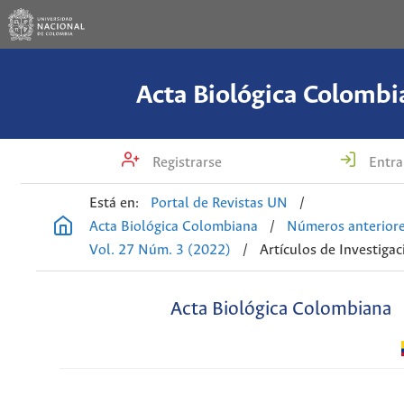
Acta Biológica Colombi
Registrarse
Entra
Está en:
Portal de Revistas UN
/
Acta Biológica Colombiana
/
Números anterior
Vol. 27 Núm. 3 (2022)
/
Artículos de Investigac
Acta Biológica Colombiana