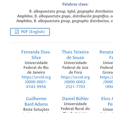
Palabras clave:
B. albopunctata group, hylid, geographic distributio
Amphibia, B. albopunctata grupo, distribución geográfica, oc
Amphibia, B. albopunctata group, geographic distribution, o
PDF (English)
Fernanda Dias-
Thais Teixeira
Renata
Silva
de Souza
F
Universidade
Universidade
Unive
Federal do Rio
Federal de Juiz
Federa
de Janeiro
de Fora
Gross
https://orcid.org
https://orcid.org
https:/
/0000-0001-
/0000-0002-
/000
6743-9956
2521-7703
189
Guilherme
Daniel Bühler
Elvis
Bard Adams
Universidade
Pe
Federal Rural do
Biota Soluções
Unive