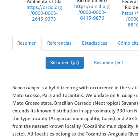
Rio de Janeiro
Ambientais Ltda
Federal
https://orcid.org
Rio de
https://orcid.org
/0000-0002-
https:/
/0000-0003-
6415-9876
/000
2645-9373
881
Resumen
Referencias
Estadísticas
Cómo cit
Resumen (pt)
Resumen (en)
Boana caiapo
is a hylid treefrog with occurrence in the stat
Mato Grosso, Pará and Tocantins. We update on
B. caiapo
d
Mato Grosso state, Brazilian Cerrado (Neotropical Savana)
extends its known distribution in approximately 330 km 
the type locality (Aragarças municipality, Goiás) and 263
from the nearest known locality (Cocalinho municipality,
state). All localities belong to the Tocantins-Araguaia Rive