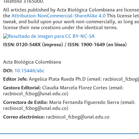
Telefono 3165000.
All articles published by Acta Biológica Colombiana are licens
the
Attribution-NonCommercial-ShareAlike 4.0
This license le
tweak, and build upon your work non-commercially, as long as
license their new creations under the identical terms.
ISSN: 0120-548X (impreso) / ISSN: 1900-1649 (en línea)
Acta Biológica Colombiana
DOI:
10.15446/abc
Editor Jefe:
Angelica Plata Rueda Ph.D (email: racbiocol_fcbo
Gestora Editorial:
Claudia Marcela Florez Cortes (email:
racbiocol_fcbog@unal.edu.co)
Correctora de Estilo:
Maria Fernanda Figueredo Sierra (email:
racbiocol_fcbog@unal.edu.co)
Correo electrónico:
racbiocol_fcbog@unal.edu.co