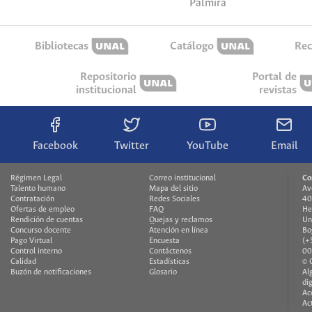
Palmira
Bibliotecas
Catálogo
Rec
Repositorio
Portal de
institucional
revistas
Facebook
Twitter
YouTube
Email
Régimen Legal
Correo institucional
Co
Talento humano
Mapa del sitio
Av
Contratación
Redes Sociales
40
Ofertas de empleo
FAQ
He
Rendición de cuentas
Quejas y reclamos
Un
Concurso docente
Atención en línea
Bo
Pago Virtual
Encuesta
(+
Control interno
Contáctenos
00
Calidad
Estadísticas
© 
Buzón de notificaciones
Glosario
Al
di
Ac
Ac