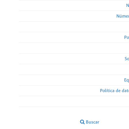
N
Númer
Po
So
Eq
Política de da
Buscar