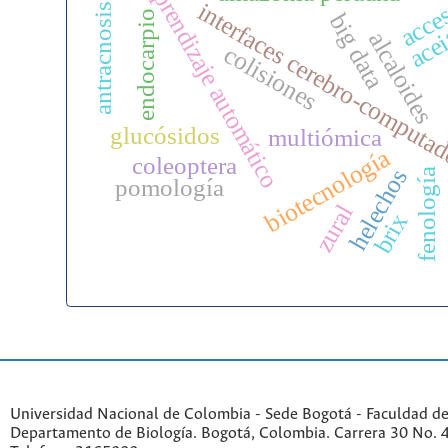
acce
aprendizaje automático
interfaces cerebro-computa
antracnosis
endocarpio
big data
acei
alcaloides
colisiones
glucósidos
multiómica
biotecnología
coleoptera
helechos
fenología
pomología
zural
brix
Universidad Nacional de Colombia - Sede Bogotá - Faculdad de
Departamento de Biología. Bogotá, Colombia. Carrera 30 No. 45