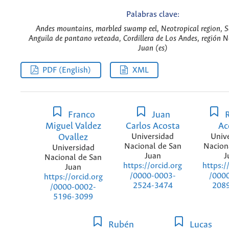
Palabras clave:
Andes mountains, marbled swamp eel, Neotropical region, S
Anguila de pantano veteada, Cordillera de Los Andes, región N
Juan (es)
PDF (English)
XML
Franco
Juan
R
Miguel Valdez
Carlos Acosta
Ac
Ovallez
Universidad
Univ
Nacional de San
Nacion
Universidad
Juan
J
Nacional de San
https://orcid.org
https:/
Juan
/0000-0003-
/000
https://orcid.org
2524-3474
208
/0000-0002-
5196-3099
Rubén
Lucas