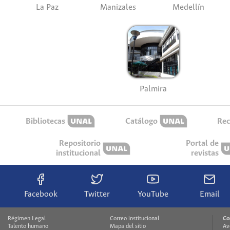
La Paz
Manizales
Medellín
Palmira
Bibliotecas
Catálogo
Rec
Repositorio
Portal de
institucional
revistas
Facebook
Twitter
YouTube
Email
Régimen Legal
Correo institucional
Co
Talento humano
Mapa del sitio
Av