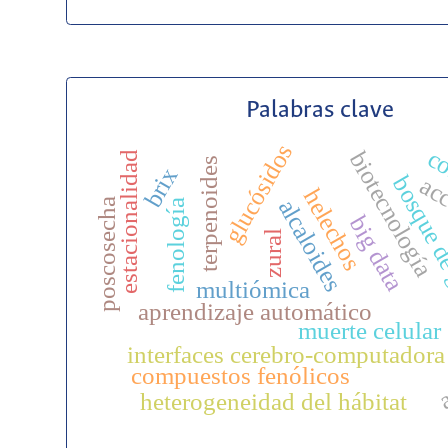
Palabras clave
glucósidos
co
biotecnología
estacionalidad
terpenoides
brix
bosque de
acc
helechos
alcaloides
poscosecha
fenología
big data
zural
multiómica
aprendizaje automático
muerte celular
interfaces cerebro-computadora
a
compuestos fenólicos
heterogeneidad del hábitat