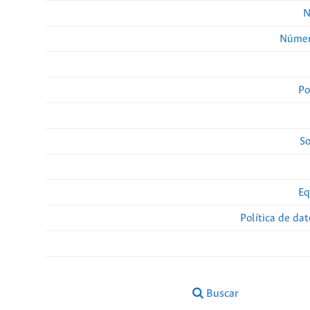
N
Númer
Po
So
Eq
Política de da
Buscar