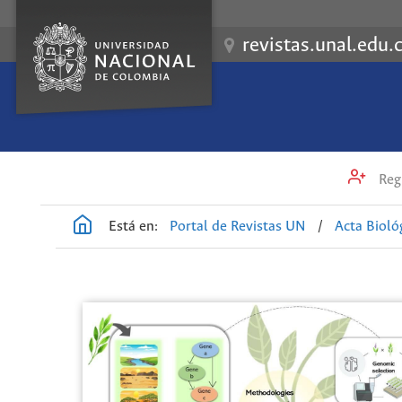
revistas.unal.edu.
Regi
Está en:
Portal de Revistas UN
/
Acta Biol