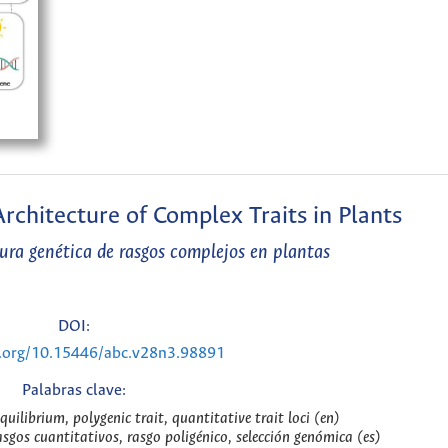
rchitecture of Complex Traits in Plants
tura genética de rasgos complejos en plantas
DOI:
i.org/10.15446/abc.v28n3.98891
Palabras clave:
quilibrium, polygenic trait, quantitative trait loci (en)
rasgos cuantitativos, rasgo poligénico, selección genómica (es)