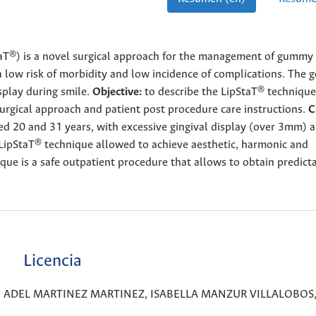
taT®) is a novel surgical approach for the management of gummy s
h low risk of morbidity and low incidence of complications. The g
isplay during smile.
Objective:
to describe the LipStaT® technique
 surgical approach and patient post procedure care instructions.
C
ged 20 and 31 years, with excessive gingival display (over 3mm) 
 LipStaT® technique allowed to achieve aesthetic, harmonic and
ue is a safe outpatient procedure that allows to obtain predict
Licencia
EZ, ADEL MARTINEZ MARTINEZ, ISABELLA MANZUR VILLALOBOS