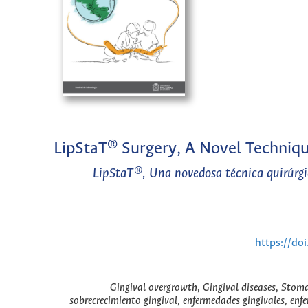
LipStaT® Surgery, A Novel Techniq
LipStaT®, Una novedosa técnica quirúrgica
https://do
Gingival overgrowth, Gingival diseases, Stoma
sobrecrecimiento gingival, enfermedades gingivales, en