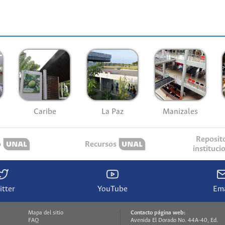
Caribe
La Paz
Manizales
Reposit
o
Recursos
instituci
itter
YouTube
Ema
Mapa del sitio
Contacto página web:
FAQ
Avenida El Dorado No. 44A-40, Ed.