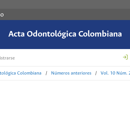
co
Acta Odontológica Colombiana
strarse
tológica Colombiana
/
Números anteriores
/
Vol. 10 Núm. 2