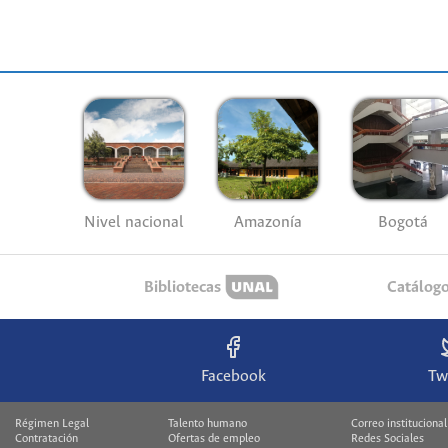
Nivel nacional
Amazonía
Bogotá
Bibliotecas
Catálog
Facebook
Tw
Régimen Legal
Talento humano
Correo institucional
Contratación
Ofertas de empleo
Redes Sociales