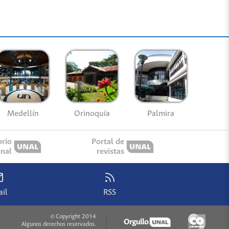
Medellín
Palmira
Orinoquía
orio
Portal de
onal
revistas
il
RSS
© Copyright 2014
Algunos derechos reservados.