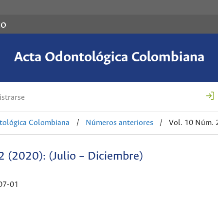
co
Acta Odontológica Colombiana
strarse
tológica Colombiana
/
Números anteriores
/
Vol. 10 Núm. 2
2 (2020): (Julio – Diciembre)
07-01