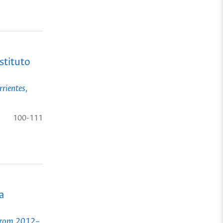
stituto
rrientes,
100-111
a
, from 2012–