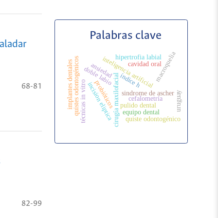
Palabras clave
aladar
macroquelia
hipertrofia labial
inteligencia artificial
quistes odontogénicos
implantes dentales
cavidad oral
ansiedad
doble labio
índice h
cirugía maxilofacial
probióticos
técnicas in vitro
incision eliptica
68-81
sindrome de ascher
uruguay
cefalometría
pulido dental
equipo dental
quiste odontogénico
s
82-99