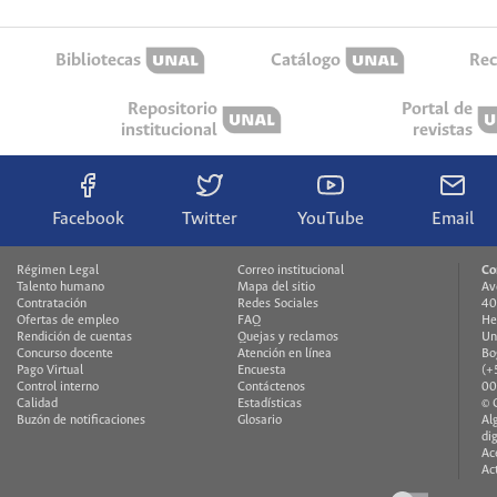
Bibliotecas
Catálogo
Rec
Repositorio
Portal de
institucional
revistas
Facebook
Twitter
YouTube
Email
Régimen Legal
Correo institucional
Co
Talento humano
Mapa del sitio
Av
Contratación
Redes Sociales
40
Ofertas de empleo
FAQ
He
Rendición de cuentas
Quejas y reclamos
Un
Concurso docente
Atención en línea
Bo
Pago Virtual
Encuesta
(+
Control interno
Contáctenos
00
Calidad
Estadísticas
© 
Buzón de notificaciones
Glosario
Al
di
Ac
Ac