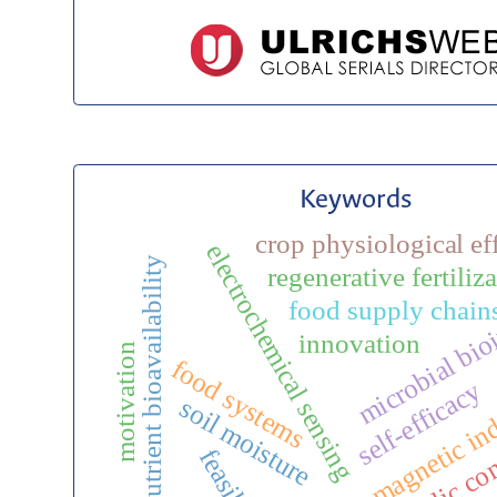
Keywords
crop physiological ef
electrochemical sensing
nutrient bioavailability
regenerative fertiliz
microbial bio
food supply chain
innovation
motivation
food systems
self-efficacy
electromagnetic in
soil moisture
phenolic co