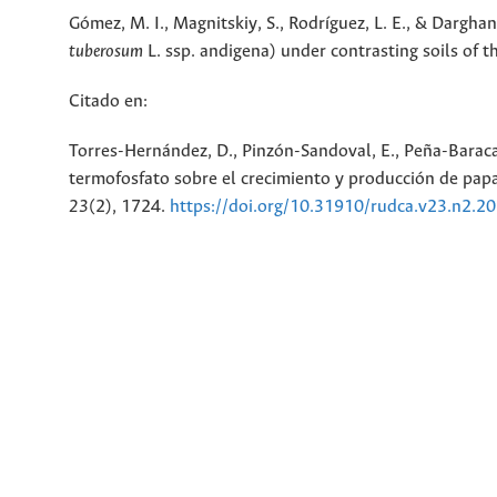
Gómez, M. I., Magnitskiy, S., Rodríguez, L. E., & Darghan
tuberosum
L. ssp. andigena) under contrasting soils of 
Citado en:
Torres-Hernández, D., Pinzón-Sandoval, E., Peña-Baracal
termofosfato sobre el crecimiento y producción de papa
23
(2), 1724.
https://doi.org/10.31910/rudca.v23.n2.2