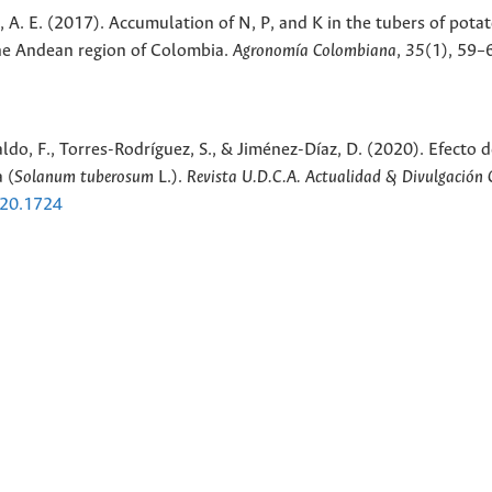
, A. E. (2017). Accumulation of N, P, and K in the tubers of potat
the Andean region of Colombia.
Agronomía Colombiana
,
35
(1), 59–
do, F., Torres-Rodríguez, S., & Jiménez-Díaz, D. (2020). Efecto d
 (
Solanum tuberosum
L.).
Revista U.D.C.A. Actualidad & Divulgación C
020.1724