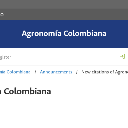
co
Agronomía Colombiana
gister
mía Colombiana
/
Announcements
/
New citations of Agro
a Colombiana