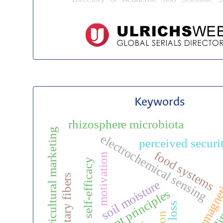
Keywords
rhizosphere microbiota
agricultural marketing
electrochemical sensing
electromagnet
perceived securi
food systems
motivation
self-efficacy
dietary fibers
soil moisture
measurement principles