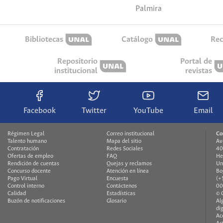
Palmira
Bibliotecas
Catálogo
Rec
Repositorio
Portal de
institucional
revistas
Facebook
Twitter
YouTube
Email
Régimen Legal
Correo institucional
Co
Talento humano
Mapa del sitio
Av
Contratación
Redes Sociales
40
Ofertas de empleo
FAQ
He
Rendición de cuentas
Quejas y reclamos
Un
Concurso docente
Atención en línea
Bo
Pago Virtual
Encuesta
(+
Control interno
Contáctenos
00
Calidad
Estadísticas
© 
Buzón de notificaciones
Glosario
Al
di
Ac