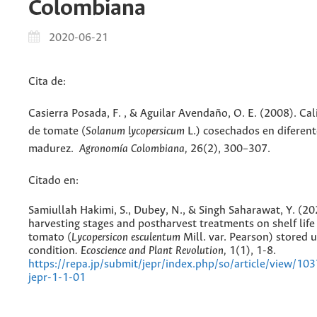
Colombiana
2020-06-21
Cita de:
Casierra Posada, F. , & Aguilar Avendaño, O. E. (2008). Cal
de tomate (
Solanum lycopersicum
L.) cosechados en diferent
madurez.
Agronomía Colombiana,
26(2), 300–307.
Citado en:
Samiullah Hakimi, S., Dubey, N., & Singh Saharawat, Y. (202
harvesting stages and postharvest treatments on shelf life
tomato (
Lycopersicon
esculentum
Mill. var. Pearson) stored
condition
. Ecoscience and Plant Revolution,
1(1), 1-8.
https://repa.jp/submit/jepr/index.php/so/article/view/1
jepr-1-1-01