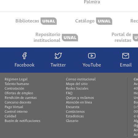
Palmira
Bibliotecas
Catálogo
Rec
Repositorio
Portal de
institucional
revistas
Facebook
Twitter
YouTube
Email
Régimen Legal
Correo institucional
Co
Talento humano
Mapa del sitio
Av
Contratación
Redes Sociales
40
Ofertas de empleo
FAQ
He
Rendición de cuentas
Quejas y reclamos
Un
Concurso docente
Atención en línea
Bo
Pago Virtual
Encuesta
(+
Control interno
Contáctenos
00
Calidad
Estadísticas
© 
Buzón de notificaciones
Glosario
Al
di
Ac
Ac