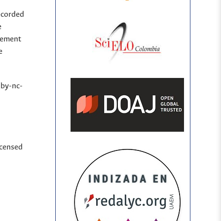
ecorded
e
sement
e
(by-nc-
icensed