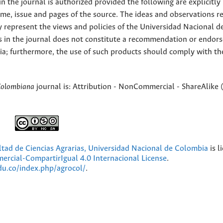
 the journal is authorized provided the following are explicitly
ume, issue and pages of the source. The ideas and observations r
y represent the views and policies of the Universidad Nacional d
s in the journal does not constitute a recommendation or endor
ia; furthermore, the use of such products should comply with th
Colombiana
journal is: Attribution - NonCommercial - ShareAlike 
ultad de Ciencias Agrarias, Universidad Nacional de Colombia
is l
cial-CompartirIgual 4.0 Internacional License
.
edu.co/index.php/agrocol/
.