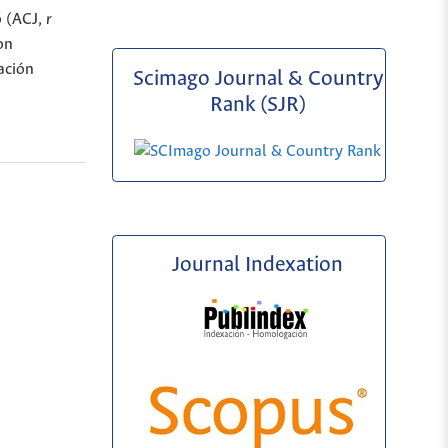
o (ACJ,
r
on
ación
Scimago Journal & Country
Rank (SJR)
Journal Indexation