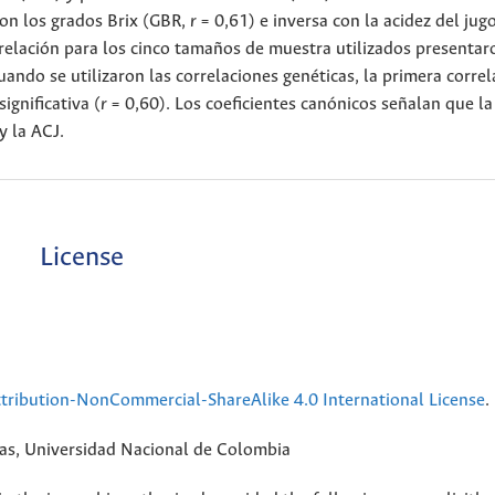
con los grados Brix (GBR,
r
= 0,61) e inversa con la acidez del jug
orrelación para los cinco tamaños de muestra utilizados presentar
ando se utilizaron las correlaciones genéticas, la primera correl
ignificativa (
r
= 0,60). Los coeficientes canónicos señalan que la
y la ACJ.
License
ribution-NonCommercial-ShareAlike 4.0 International License
.
rias, Universidad Nacional de Colombia