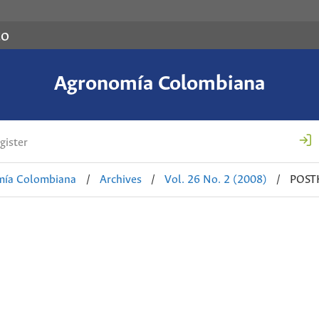
co
Agronomía Colombiana
gister
mía Colombiana
/
Archives
/
Vol. 26 No. 2 (2008)
/
POST