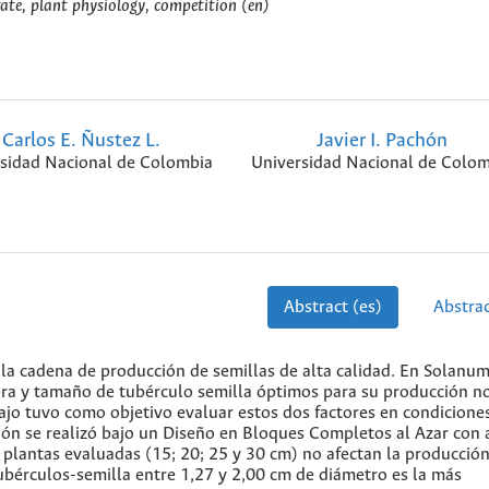
rate, plant physiology, competition (en)
Carlos E. Ñustez L.
Javier I. Pachón
sidad Nacional de Colombia
Universidad Nacional de Colom
Abstract (es)
Abstrac
 la cadena de producción de semillas de alta calidad. En Solanu
mbra y tamaño de tubérculo semilla óptimos para su producción n
jo tuvo como objetivo evaluar estos dos factores en condiciones
ión se realizó bajo un Diseño en Bloques Completos al Azar con 
re plantas evaluadas (15; 20; 25 y 30 cm) no afectan la producció
tubérculos-semilla entre 1,27 y 2,00 cm de diámetro es la más