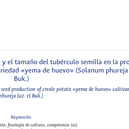
 y el tamaño del tubérculo semilla en la pr
 variedad «yema de huevo» (Solanum phureja 
Buk.)
ic seed production of creole potato «yema de huevo» cultiv
phureja luz. el Buk.)
Keywords:
ión, fisiología de cultivos, competencia (es)