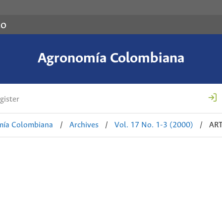
co
Agronomía Colombiana
gister
mía Colombiana
/
Archives
/
Vol. 17 No. 1-3 (2000)
/
AR