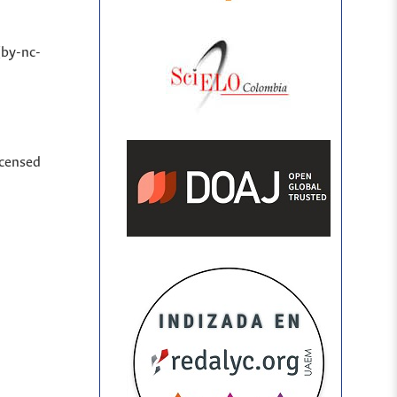
(by-nc-
icensed