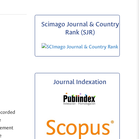
Scimago Journal & Country
Rank (SJR)
Journal Indexation
ecorded
e
sement
e