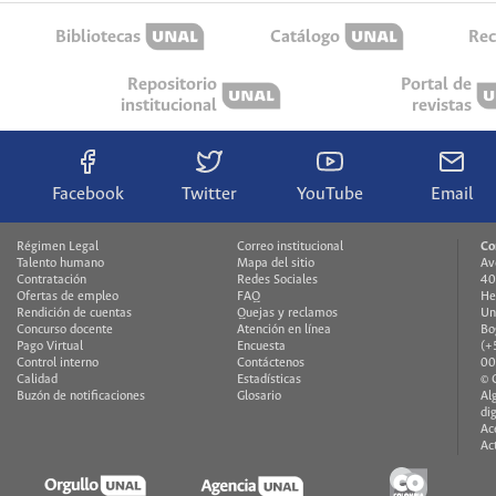
Bibliotecas
Catálogo
Rec
Repositorio
Portal de
institucional
revistas
Facebook
Twitter
YouTube
Email
Régimen Legal
Correo institucional
Co
Talento humano
Mapa del sitio
Av
Contratación
Redes Sociales
40
Ofertas de empleo
FAQ
He
Rendición de cuentas
Quejas y reclamos
Un
Concurso docente
Atención en línea
Bo
Pago Virtual
Encuesta
(+
Control interno
Contáctenos
00
Calidad
Estadísticas
© 
Buzón de notificaciones
Glosario
Al
di
Ac
Ac