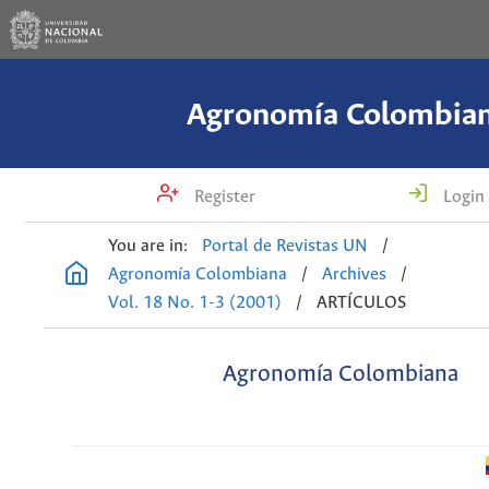
Agronomía Colombia
Register
Login
You are in:
Portal de Revistas UN
/
Agronomía Colombiana
/
Archives
/
Vol. 18 No. 1-3 (2001)
/
ARTÍCULOS
Agronomía Colombiana