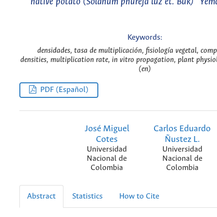
native potato (Solanum phureja luz et. Buk) "Yem
Keywords:
densidades, tasa de multiplicación, fisiología vegetal, comp
densities, multiplication rate, in vitro propagation, plant physi
(en)
PDF (Español)
José Miguel
Carlos Eduardo
Cotes
Ñustez L.
Universidad
Universidad
Nacional de
Nacional de
Colombia
Colombia
Abstract
Statistics
How to Cite