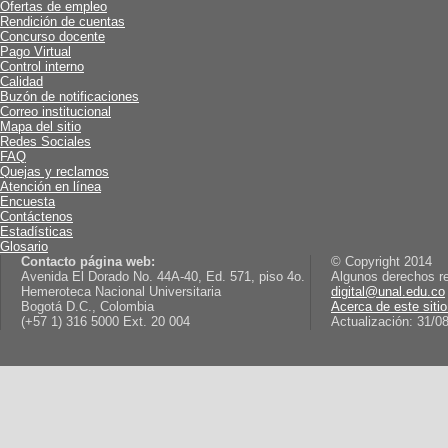
Ofertas de empleo
Rendición de cuentas
Concurso docente
Pago Virtual
Control interno
Calidad
Buzón de notificaciones
Correo institucional
Mapa del sitio
Redes Sociales
FAQ
Quejas y reclamos
Atención en línea
Encuesta
Contáctenos
Estadísticas
Glosario
Contacto página web:
© Copyright 2014
Avenida El Dorado No. 44A-40, Ed. 571, piso 4o.
Algunos derechos r
Hemeroteca Nacional Universitaria
digital@unal.edu.co
Bogotá D.C., Colombia
Acerca de este siti
(+57 1) 316 5000 Ext. 20 004
Actualización: 31/0