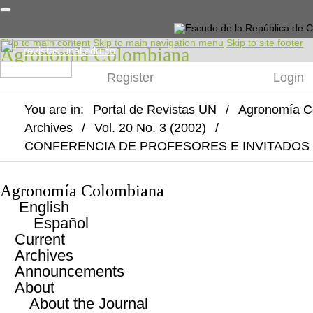
Skip to main content
Skip to main navigation menu
Skip to site footer
Agronomía Colombiana
revistas.unal.edu.co
Register
Login
SERVICIOS
You are in:
Portal de Revistas UN
/
Agronomía C
Archives
/
Vol. 20 No. 3 (2002)
/
CONFERENCIA DE PROFESORES E INVITADOS
Agronomía Colombiana
English
Español
Current
Archives
Announcements
About
About the Journal