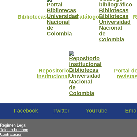
Bibliotecas
Catálogo
R
Repositorio
Portal d
institucional
revista
Facebook
Twitter
YouTube
Emai
Régimen Legal
Talento humano
Contratación