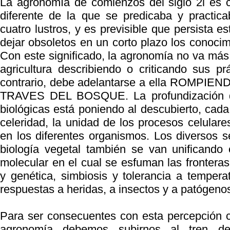
La agronomía de comienzos del siglo 2l es c
diferente de la que se predicaba y practic
cuatro lustros, y es previsible que persista e
dejar obsoletos en un corto plazo los conocim
Con este significado, la agronomía no va más 
agricultura describiendo o criticando sus prá
contrario, debe adelantarse a ella ROMPI
TRAVES DEL BOSQUE. La profundización de
biológicas está poniendo al descubierto, cad
celeridad, la unidad de los procesos celulare
en los diferentes organismos. Los diversos 
biología vegetal también se van unificando 
molecular en el cual se esfuman las fronteras 
y genética, simbiosis y tolerancia a tempera
respuestas a heridas, a insectos y a patógeno
Para ser consecuentes con esta percepción 
agronomía debemos subirnos al tren de