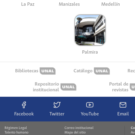
La Paz
Manizales
Medellín
Palmira
Bibliotecas
Catálogo
Rec
Repositorio
Portal de
institucional
revistas
Facebook
Twitter
YouTube
Email
Régimen Legal
Correo institucional
Co
Talento humano
Mapa del sitio
Av