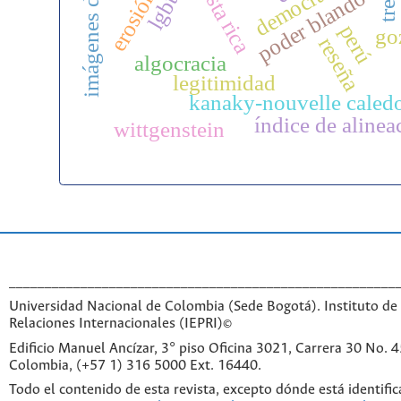
imágenes del mundo
democracia
costa rica
poder blando
perú
go
reseña
algocracia
legitimidad
kanaky-nouvelle caled
índice de alinea
wittgenstein
______________________________________________________
Universidad Nacional de Colombia (Sede Bogotá). Instituto de 
Relaciones Internacionales (IEPRI)©
Edificio Manuel Ancízar, 3° piso Oficina 3021, Carrera 30 No. 
Colombia, (+57 1) 316 5000 Ext. 16440.
Todo el contenido de esta revista, excepto dónde está identific