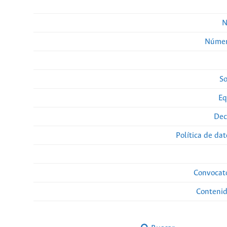
N
Númer
So
Eq
Dec
Política de da
Convocato
Conteni