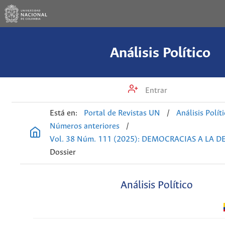
Análisis Político
Entrar
Está en:
Portal de Revistas UN
/
Análisis Polít
Números anteriores
/
Vol. 38 Núm. 111 (2025): DEMOCRACIAS A LA D
Dossier
Análisis Político