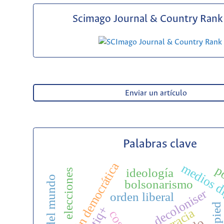
Scimago Journal & Country Rank 
Enviar un artículo
Palabras clave
erosión democrática
medios di
p
ideología
elecciones
bolsonarismo
decoloniser
orden liberal
trepied
lgbtiq+