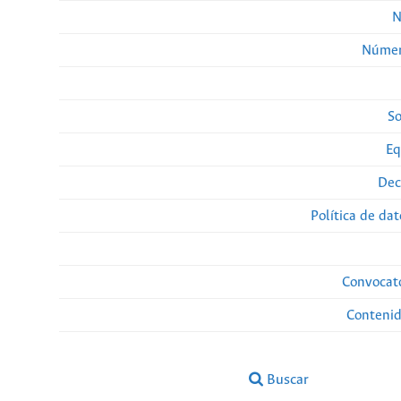
N
Númer
So
Eq
Dec
Política de da
Convocato
Conteni
Buscar