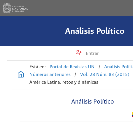
Análisis Político
Entrar
Está en:
Portal de Revistas UN
/
Análisis Polít
Números anteriores
/
Vol. 28 Núm. 83 (2015)
América Latina: retos y dinámicas
Análisis Político