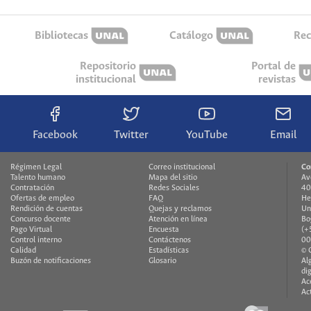
Bibliotecas
Catálogo
Rec
Repositorio
Portal de
institucional
revistas
Facebook
Twitter
YouTube
Email
Régimen Legal
Correo institucional
Co
Talento humano
Mapa del sitio
Av
Contratación
Redes Sociales
40
Ofertas de empleo
FAQ
He
Rendición de cuentas
Quejas y reclamos
Un
Concurso docente
Atención en línea
Bo
Pago Virtual
Encuesta
(+
Control interno
Contáctenos
00
Calidad
Estadísticas
© 
Buzón de notificaciones
Glosario
Al
di
Ac
Ac