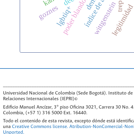
índice de alineación
trepied
poder blando
wittgenstein
legitimida
goznes
lgbtiq+
______________________________________________________
Universidad Nacional de Colombia (Sede Bogotá). Instituto de 
Relaciones Internacionales (IEPRI)©
Edificio Manuel Ancízar, 3° piso Oficina 3021, Carrera 30 No. 
Colombia, (+57 1) 316 5000 Ext. 16440.
Todo el contenido de esta revista, excepto dónde está identific
una
Creative Commons license. Atribution-NonComercial-NonD
Unported.