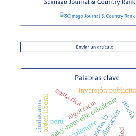
Scimago Journal & Country Rank 
Enviar un artículo
Palabras clave
costa rica
inversión publicita
orden liberal
kanaky-nouvelle caledonie
algocracia
reseñ
ciudadanía
democracia
perú
decoloniser