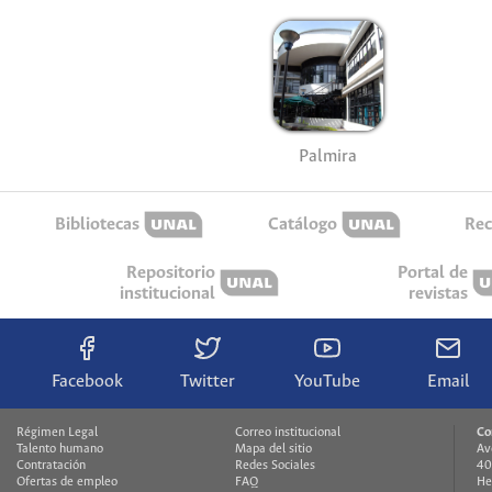
Palmira
Bibliotecas
Catálogo
Rec
Repositorio
Portal de
institucional
revistas
Facebook
Twitter
YouTube
Email
Régimen Legal
Correo institucional
Co
Talento humano
Mapa del sitio
Av
Contratación
Redes Sociales
40
Ofertas de empleo
FAQ
He