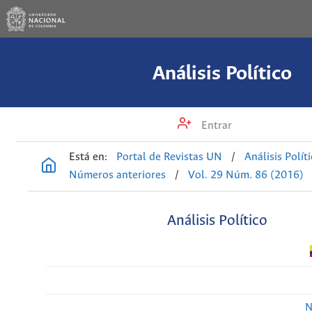
Análisis Político
Entrar
Está en:
Portal de Revistas UN
/
Análisis Polít
Números anteriores
/
Vol. 29 Núm. 86 (2016)
Análisis Político
N