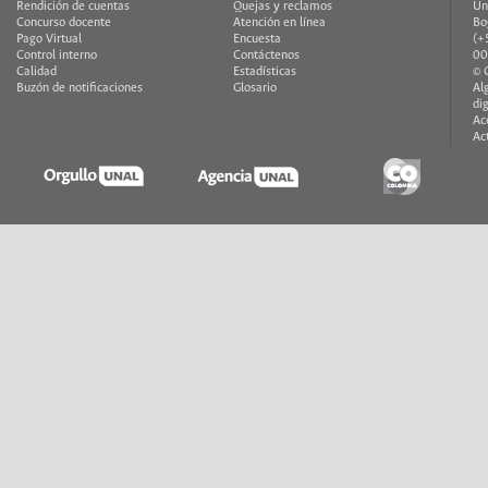
Rendición de cuentas
Quejas y reclamos
Un
Concurso docente
Atención en línea
Bo
Pago Virtual
Encuesta
(+
Control interno
Contáctenos
00
Calidad
Estadísticas
© 
Buzón de notificaciones
Glosario
Al
di
Ac
Ac