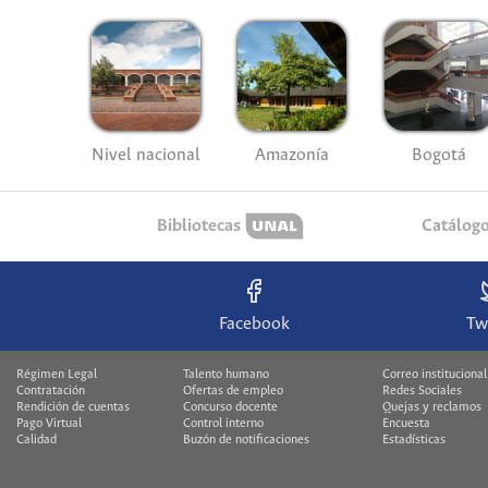
Nivel nacional
Amazonía
Bogotá
Bibliotecas
Catálog
Facebook
Tw
Régimen Legal
Talento humano
Correo institucional
Contratación
Ofertas de empleo
Redes Sociales
Rendición de cuentas
Concurso docente
Quejas y reclamos
Pago Virtual
Control interno
Encuesta
Calidad
Buzón de notificaciones
Estadísticas