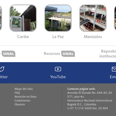
Caribe
La Paz
Manizales
Reposit
o
Recursos
instituci
itter
YouTube
Ema
Mapa del sitio
Contacto página web:
FAQ
Avenida El Dorado No. 44A-40, Ed.
Atención en línea
571, piso 4o.
Contáctenos
Hemeroteca Nacional Universitaria
Glosario
Bogotá D.C., Colombia
(+57 1) 316 5000 Ext. 20 004