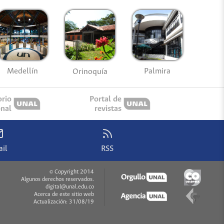
Medellín
Palmira
Orinoquía
orio
Portal de
onal
revistas
il
RSS
© Copyright 2014
Algunos derechos reservados.
digital@unal.edu.co
Acerca de este sitio web
Actualización: 31/08/19