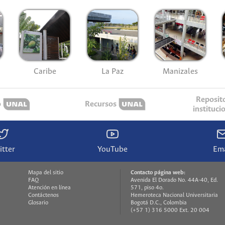
Caribe
La Paz
Manizales
Reposit
o
Recursos
instituci
itter
YouTube
Ema
Mapa del sitio
Contacto página web:
FAQ
Avenida El Dorado No. 44A-40, Ed.
Atención en línea
571, piso 4o.
Contáctenos
Hemeroteca Nacional Universitaria
Glosario
Bogotá D.C., Colombia
(+57 1) 316 5000 Ext. 20 004