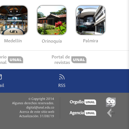
Medellín
Palmira
Orinoquía
orio
Portal de
onal
revistas
il
RSS
© Copyright 2014
Algunos derechos reservados.
digital@unal.edu.co
Acerca de este sitio web
Actualización: 31/08/19