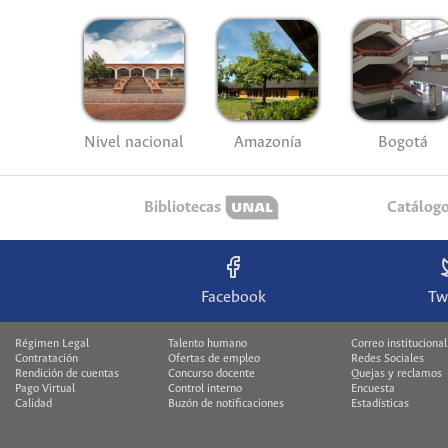
Nivel nacional
Amazonía
Bogotá
Bibliotecas
Catálog
Facebook
Tw
Régimen Legal
Talento humano
Correo institucional
Contratación
Ofertas de empleo
Redes Sociales
Rendición de cuentas
Concurso docente
Quejas y reclamos
Pago Virtual
Control interno
Encuesta
Calidad
Buzón de notificaciones
Estadísticas