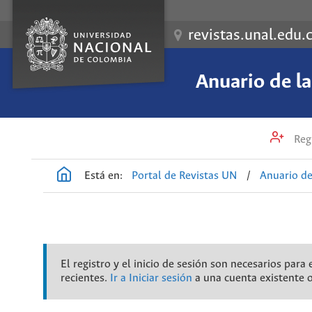
revistas.unal.edu.
Anuario de l
Regi
Está en:
Portal de Revistas UN
/
Anuario de
El registro y el inicio de sesión son necesarios par
recientes.
Ir a Iniciar sesión
a una cuenta existente 