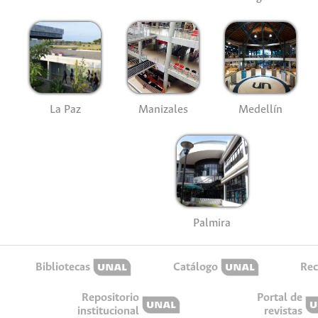
La Paz
Manizales
Medellín
Palmira
Bibliotecas
Catálogo
Rec
Repositorio
Portal de
institucional
revistas