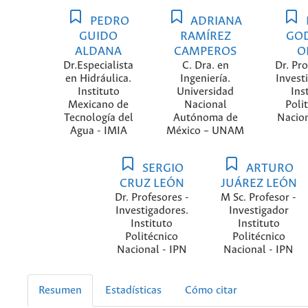
PEDRO
ADRIANA
GUIDO
RAMÍREZ
GO
ALDANA
CAMPEROS
O
Dr.Especialista
C. Dra. en
Dr. Pro
en Hidráulica.
Ingeniería.
Invest
Instituto
Universidad
Ins
Mexicano de
Nacional
Poli
Tecnología del
Autónoma de
Nacion
Agua - IMIA
México – UNAM
SERGIO
ARTURO
CRUZ LEÓN
JUÁREZ LEÓN
Dr. Profesores -
M Sc. Profesor -
Investigadores.
Investigador
Instituto
Instituto
Politécnico
Politécnico
Nacional - IPN
Nacional - IPN
Resumen
Estadísticas
Cómo citar