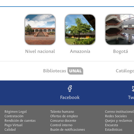
Nivel nacional
Amazonía
Bogotá
Bibliotecas
Catálog
Facebook
Tw
Régimen Legal
Talento humano
Correo institucional
Contratación
Ofertas de empleo
Redes Sociales
Rendición de cuentas
Concurso docente
Quejas y reclamos
Pago Virtual
Control interno
Encuesta
Calidad
Buzón de notificaciones
Estadísticas