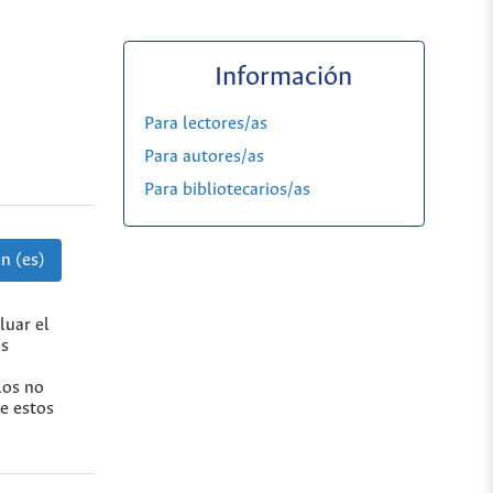
Información
Para lectores/as
Para autores/as
Para bibliotecarios/as
n (es)
luar el
es
los no
de estos