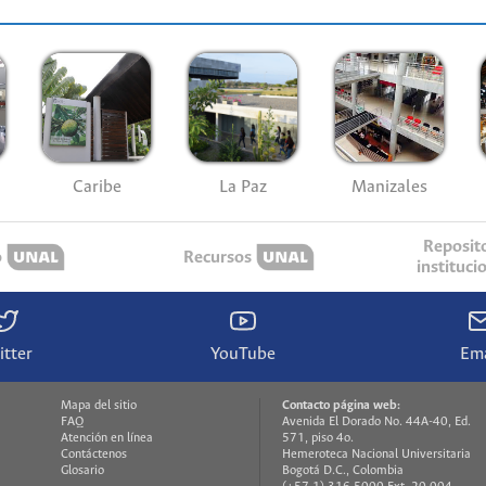
Caribe
La Paz
Manizales
Reposit
o
Recursos
instituci
itter
YouTube
Ema
Mapa del sitio
Contacto página web:
FAQ
Avenida El Dorado No. 44A-40, Ed.
Atención en línea
571, piso 4o.
Contáctenos
Hemeroteca Nacional Universitaria
Glosario
Bogotá D.C., Colombia