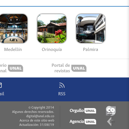
Medellín
Palmira
Orinoquía
orio
Portal de
onal
revistas
il
RSS
© Copyright 2014
Algunos derechos reservados.
digital@unal.edu.co
Acerca de este sitio web
Actualización: 31/08/19