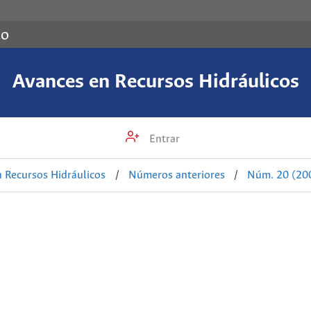
co
Avances en Recursos Hidráulicos
Entrar
 Recursos Hidráulicos
/
Números anteriores
/
Núm. 20 (20