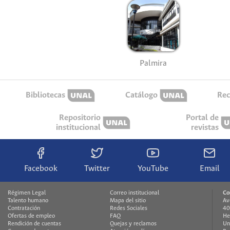
Palmira
Bibliotecas
Catálogo
Rec
Repositorio
Portal de
institucional
revistas
Facebook
Twitter
YouTube
Email
Régimen Legal
Correo institucional
Co
Talento humano
Mapa del sitio
Av
Contratación
Redes Sociales
40
Ofertas de empleo
FAQ
He
Rendición de cuentas
Quejas y reclamos
Un