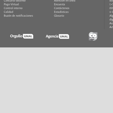
Concurso docente
Atención en línea
Bo
Pago Virtual
Encuesta
(+
Control interno
Contáctenos
00
Calidad
Estadísticas
© 
Buzón de notificaciones
Glosario
Al
di
Ac
Ac