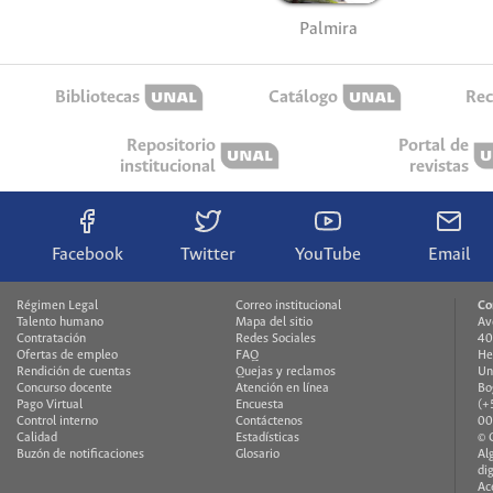
Palmira
Bibliotecas
Catálogo
Rec
Repositorio
Portal de
institucional
revistas
Facebook
Twitter
YouTube
Email
Régimen Legal
Correo institucional
Co
Talento humano
Mapa del sitio
Av
Contratación
Redes Sociales
40
Ofertas de empleo
FAQ
He
Rendición de cuentas
Quejas y reclamos
Un
Concurso docente
Atención en línea
Bo
Pago Virtual
Encuesta
(+
Control interno
Contáctenos
00
Calidad
Estadísticas
© 
Buzón de notificaciones
Glosario
Al
di
Ac