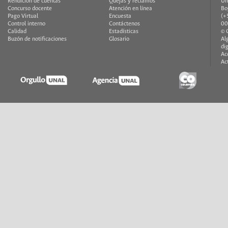
Rendición de cuentas
Quejas y reclamos
Un
Concurso docente
Atención en línea
Bo
Pago Virtual
Encuesta
(+
Control interno
Contáctenos
00
Calidad
Estadísticas
© 
Buzón de notificaciones
Glosario
Al
di
Ac
Ac