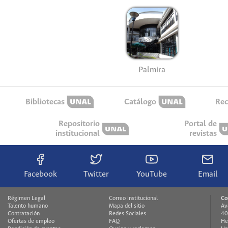
Palmira
Bibliotecas
Catálogo
Rec
Repositorio
Portal de
institucional
revistas
Facebook
Twitter
YouTube
Email
Régimen Legal
Correo institucional
Co
Talento humano
Mapa del sitio
Av
Contratación
Redes Sociales
40
Ofertas de empleo
FAQ
He