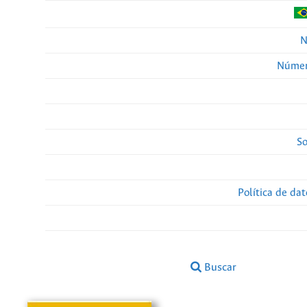
N
Númer
So
Política de da
Buscar