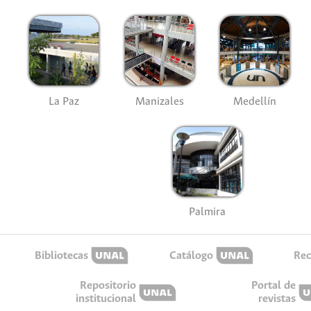
La Paz
Manizales
Medellín
Palmira
Bibliotecas
Catálogo
Rec
Repositorio
Portal de
institucional
revistas