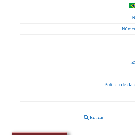
N
Númer
So
Política de da
Buscar