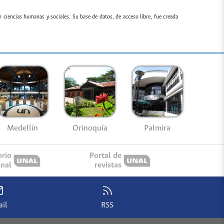
n ciencias humanas y sociales. Su base de datos, de acceso libre, fue creada
Medellín
Palmira
Orinoquía
orio
Portal de
onal
revistas
il
RSS