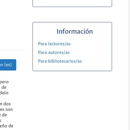
Información
Para lectores/as
Para autores/as
Para bibliotecarios/as
n (es)
 pero
a de
delo
an dos
les son
e de
s
seño de