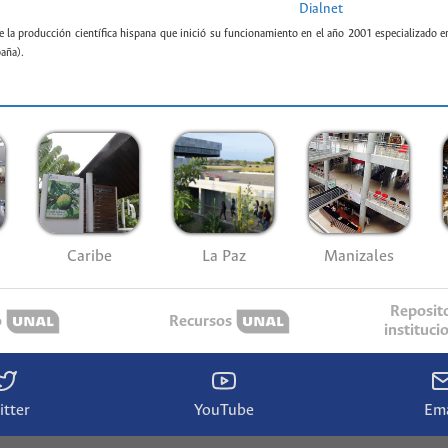
Dialnet
e la producción científica hispana que inició su funcionamiento en el año 2001 especializado e
paña).
Caribe
La Paz
Manizales
Reposit
o
Recursos
instituci
itter
YouTube
Ema