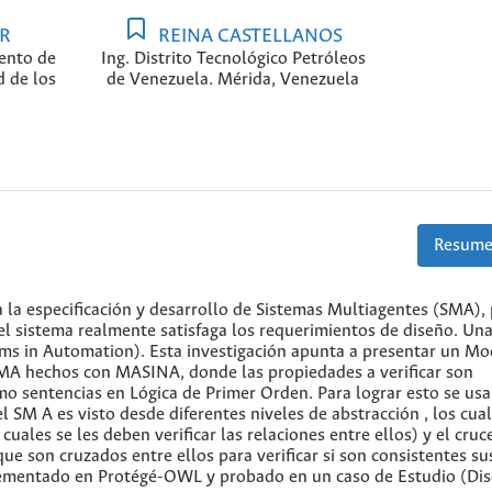
AR
REINA CASTELLANOS
ento de
Ing. Distrito Tecnológico Petróleos
 de los
de Venezuela. Mérida, Venezuela
Resume
la especificación y desarrollo de Sistemas Multiagentes (SMA),
el sistema realmente satisfaga los requerimientos de diseño. Un
ms in Automation). Esta investigación apunta a presentar un Mo
 SMA hechos con MASINA, donde las propiedades a verificar son
 sentencias en Lógica de Primer Orden. Para lograr esto se us
l SM A es visto desde diferentes niveles de abstracción , los cua
les se les deben verificar las relaciones entre ellos) y el cruc
son cruzados entre ellos para verificar si son consistentes su
lementado en Protégé-OWL y probado en un caso de Estudio (Di