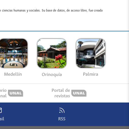
n ciencias humanas y sociales. Su base de datos, de acceso libre, fue creada
Medellín
Palmira
Orinoquía
orio
Portal de
onal
revistas
il
RSS