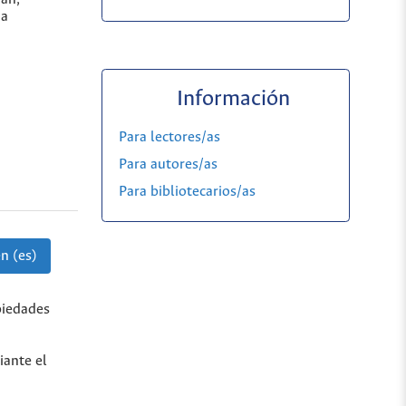
na
Información
Para lectores/as
Para autores/as
Para bibliotecarios/as
n (es)
opiedades
iante el