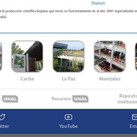
Dialnet
e la producción científica hispana que inició su funcionamiento en el año 2001 especializado e
paña).
Caribe
La Paz
Manizales
Reposit
o
Recursos
instituci
itter
YouTube
Ema