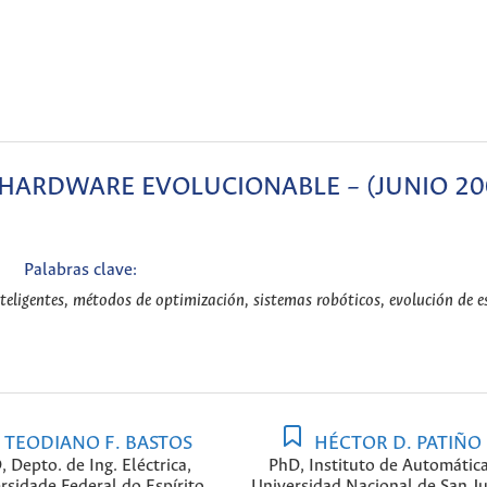
HARDWARE EVOLUCIONABLE – (JUNIO 20
Palabras clave:
eligentes, métodos de optimización, sistemas robóticos, evolución de es
TEODIANO F. BASTOS
HÉCTOR D. PATIÑO
 Depto. de Ing. Eléctrica,
PhD, Instituto de Automática
rsidade Federal do Espírito
Universidad Nacional de San Ju