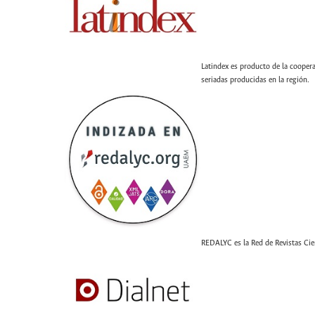
Latindex es producto de la coopera
seriadas producidas en la región.
REDALYC es la Red de Revistas Cien