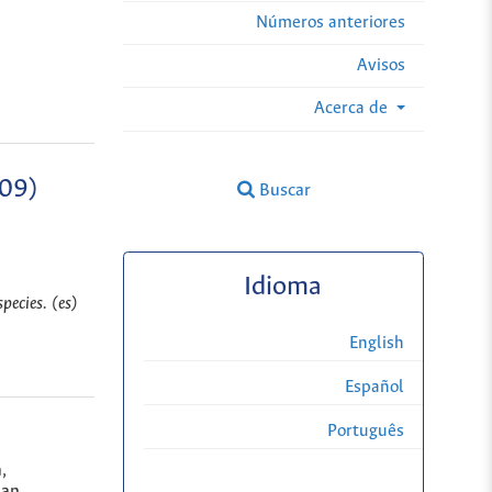
Números anteriores
Avisos
Acerca de
09)
Buscar
Idioma
pecies. (es)
English
Español
Português
,
an,